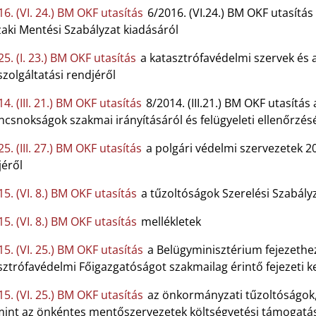
6. (VI. 24.) BM OKF utasítás
6/2016. (VI.24.) BM OKF utasítás 
aki Mentési Szabályzat kiadásáról
5. (I. 23.) BM OKF utasítás
a katasztrófavédelmi szervek és 
zolgáltatási rendjéről
4. (III. 21.) BM OKF utasítás
8/2014. (III.21.) BM OKF utasítá
csnokságok szakmai irányításáról és felügyeleti ellenőrzés
5. (III. 27.) BM OKF utasítás
a polgári védelmi szervezetek 20
jéről
5. (VI. 8.) BM OKF utasítás
a tűzoltóságok Szerelési Szabály
5. (VI. 8.) BM OKF utasítás
mellékletek
5. (VI. 25.) BM OKF utasítás
a Belügyminisztérium fejezethe
ztrófavédelmi Főigazgatóságot szakmailag érintő fejezeti k
5. (VI. 25.) BM OKF utasítás
az önkormányzati tűzoltóságok,
mint az önkéntes mentőszervezetek költségvetési támogatá