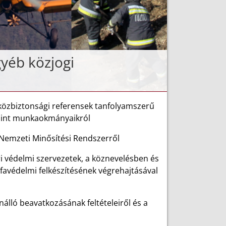
gyéb közjogi
 közbiztonsági referensek tanfolyamszerű
lamint munkaokmányaikról
a Nemzeti Minősítési Rendszerről
ri védelmi szervezetek, a köznevelésben és
favédelmi felkészítésének végrehajtásával
álló beavatkozásának feltételeiről és a