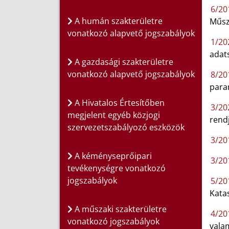
6/201
A humán szakterületre
Műsz
vonatkozó alapvető jogszabályok
1/202
adats
A gazdasági szakterületre
vonatkozó alapvető jogszabályok
8/201
paran
A Hivatalos Értesítőben
3/202
megjelent egyéb közjogi
rend
szervezetszabályozó eszközök
3/201
A kéményseprőipari
3/201
tevékenységre vonatkozó
jogszabályok
5/201
Katas
A műszaki szakterületre
4/201
vonatkozó jogszabályok
vala