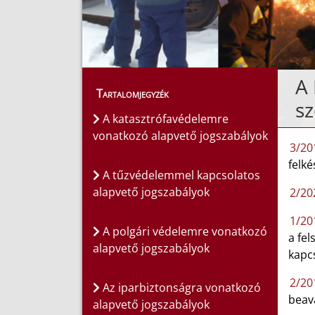
A 
Tartalomjegyzék
sz
A katasztrófavédelemre
vonatkozó alapvető jogszabályok
3/201
felk
A tűzvédelemmel kapcsolatos
alapvető jogszabályok
2/202
1/201
A polgári védelemre vonatkozó
a fe
alapvető jogszabályok
kapc
2/201
Az iparbiztonságra vonatkozó
beav
alapvető jogszabályok