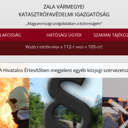
ZALA VÁRMEGYEI
KATASZTRÓFAVÉDELMI IGAZGATÓSÁG
„Magyarország szolgálatában a biztonságért”
LAKOSSÁG
HATÓSÁGI ÜGYEK
SZAKMAI TÁJÉKO
Veszély esetén hívja a 112-t vagy a 105-öt!
A Hivatalos Értesítőben megjelent egyéb közjogi szervezet