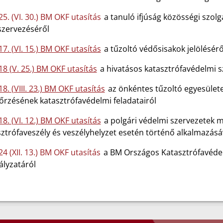
5. (VI. 30.) BM OKF utasítás
a tanuló ifjúság közösségi szolg
zervezéséről
7. (VI. 15.) BM OKF utasítás
a tűzoltó védősisakok jelölésérő
18 (V. 25.) BM OKF utasítás
a hivatásos katasztrófavédelmi 
8. (VIII. 23.) BM OKF utasítás
az önkéntes tűzoltó egyesület
őrzésének katasztrófavédelmi feladatairól
8. (VI. 12.) BM OKF utasítás
a polgári védelmi szervezetek me
ztrófaveszély és veszélyhelyzet esetén történő alkalmazásá
4 (XII. 13.) BM OKF utasítás
a BM Országos Katasztrófavédel
ályzatáról