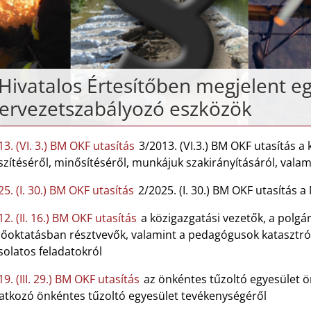
Hivatalos Értesítőben megjelent e
ervezetszabályozó eszközök
3. (VI. 3.) BM OKF utasítás
3/2013. (VI.3.) BM OKF utasítás a
észítéséről, minősítéséről, munkájuk szakirányításáról, va
5. (I. 30.) BM OKF utasítás
2/2025. (I. 30.) BM OKF utasítás 
2. (II. 16.) BM OKF utasítás
a közigazgatási vezetők, a polgá
lsőoktatásban résztvevők, valamint a pedagógusok katasztró
solatos feladatokról
9. (III. 29.) BM OKF utasítás
az önkéntes tűzoltó egyesület ön
atkozó önkéntes tűzoltó egyesület tevékenységéről