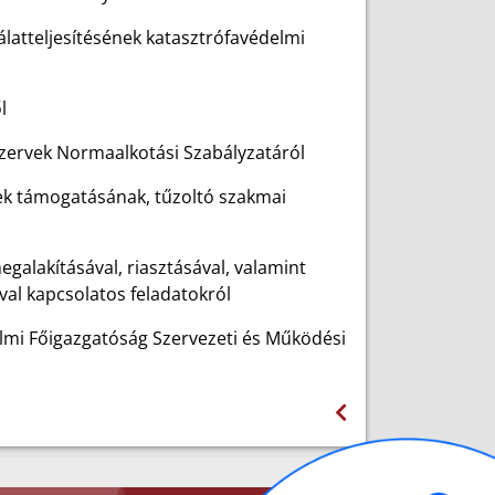
álatteljesítésének katasztrófavédelmi
l
szervek Normaalkotási Szabályzatáról
ek támogatásának, tűzoltó szakmai
galakításával, riasztásával, valamint
val kapcsolatos feladatokról
mi Főigazgatóság Szervezeti és Működési