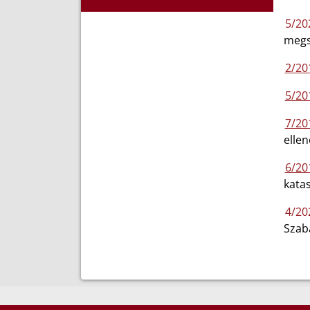
5/202
megs
2/201
5/20
7/201
ellen
6/201
katas
4/202
Szab