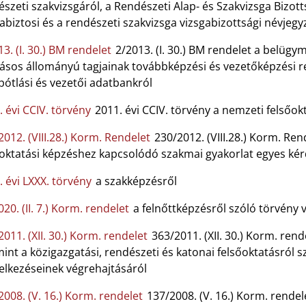
szeti szakvizsgáról, a Rendészeti Alap- és Szakvizsga Bizott
abiztosi és a rendészeti szakvizsga vizsgabizottsági névjegy
3. (I. 30.) BM rendelet
2/2013. (I. 30.) BM rendelet a belügym
tásos állományú tagjainak továbbképzési és vezetőképzési r
ótlási és vezetői adatbankról
. évi CCIV. törvény
2011. évi CCIV. törvény a nemzeti felsőok
2012. (VIII.28.) Korm. Rendelet
230/2012. (VIII.28.) Korm. Ren
őoktatási képzéshez kapcsolódó szakmai gyakorlat egyes kér
. évi LXXX. törvény
a szakképzésről
20. (II. 7.) Korm. rendelet
a felnőttképzésről szóló törvény 
011. (XII. 30.) Korm. rendelet
363/2011. (XII. 30.) Korm. ren
int a közigazgatási, rendészeti és katonai felsőoktatásról sz
elkezéseinek végrehajtásáról
2008. (V. 16.) Korm. rendelet
137/2008. (V. 16.) Korm. rendel