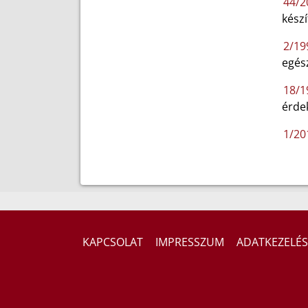
44/20
készí
2/19
egés
18/19
érde
1/20
KAPCSOLAT
IMPRESSZUM
ADATKEZELÉS