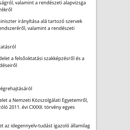
ságról, valamint a rendészeti alapvizsga
zékről
iniszter irányítása alá tartozó szervek
endszeréről, valamint a rendészeti
tatásról
delet a felsőoktatási szakképzésről és a
déseiről
végrehajtásáról
delet a Nemzeti Közszolgálati Egyetemről,
óló 2011. évi CXXXII. törvény egyes
et az idegennyelv-tudást igazoló államilag