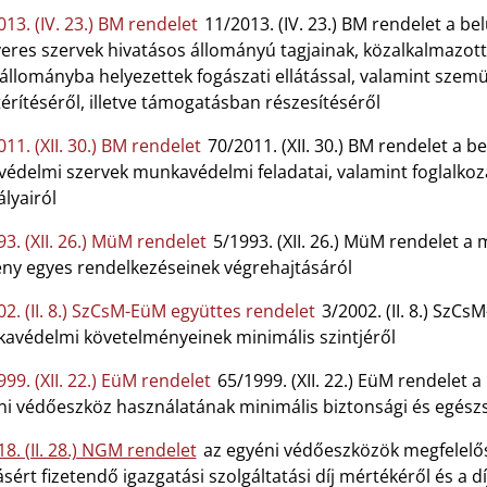
13. (IV. 23.) BM rendelet
11/2013. (IV. 23.) BM rendelet a bel
veres szervek hivatásos állományú tagjainak, közalkalmazott
állományba helyezettek fogászati ellátással, valamint szemü
rítéséről, illetve támogatásban részesítéséről
11. (XII. 30.) BM rendelet
70/2011. (XII. 30.) BM rendelet a b
védelmi szervek munkavédelmi feladatai, valamint foglalko
lyairól
3. (XII. 26.) MüM rendelet
5/1993. (XII. 26.) MüM rendelet a 
ény egyes rendelkezéseinek végrehajtásáról
02. (II. 8.) SzCsM-EüM együttes rendelet
3/2002. (II. 8.) SzC
avédelmi követelményeinek minimális szintjéről
99. (XII. 22.) EüM rendelet
65/1999. (XII. 22.) EüM rendelet
ni védőeszköz használatának minimális biztonsági és egész
8. (II. 28.) NGM rendelet
az egyéni védőeszközök megfelelősé
ásért fizetendő igazgatási szolgáltatási díj mértékéről és a