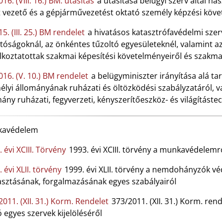
16. (VIII. 16.) BM. utasítás
a utasítása belügyi szerv által has
t vezető és a gépjárművezetést oktató személy képzési köv
5. (III. 25.) BM rendelet
a hivatásos katasztrófavédelmi szer
ltóságoknál, az önkéntes tűzoltó egyesületeknél, valamint 
lkoztatottak szakmai képesítési követelményeiről és szakma
016. (V. 10.) BM rendelet
a belügyminiszter irányítása alá ta
lyi állományának ruházati és öltözködési szabályzatáról, va
ány ruházati, fegyverzeti, kényszerítőeszköz- és világítástec
avédelem
 évi XCIII. Törvény
1993. évi XCIII. törvény a munkavédelemr
 évi XLII. törvény
1999. évi XLII. törvény a nemdohányzók v
asztásának, forgalmazásának egyes szabályairól
011. (XII. 31.) Korm. Rendelet
373/2011. (XII. 31.) Korm. re
ó egyes szervek kijelöléséről