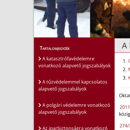
A 
Tartalomjegyzék
A katasztrófavédelemre
vonatkozó alapvető jogszabályok
A tűzvédelemmel kapcsolatos
alapvető jogszabályok
Okta
A polgári védelemre vonatkozó
2011
alapvető jogszabályok
közig
274/
Az iparbiztonságra vonatkozó