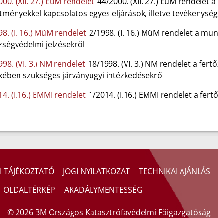
00. (XII. 27.) EüM rendelet
44/2000. (XII. 27.) EüM rendelet a
tményekkel kapcsolatos egyes eljárások, illetve tevékenység
98. (I. 16.) MüM rendelet
2/1998. (I. 16.) MüM rendelet a mu
zségvédelmi jelzésekről
98. (VI. 3.) NM rendelet
18/1998. (VI. 3.) NM rendelet a fer
kében szükséges járványügyi intézkedésekről
14. (I.16.) EMMI rendelet
1/2014. (I.16.) EMMI rendelet a fer
I TÁJÉKOZTATÓ
JOGI NYILATKOZAT
TECHNIKAI AJÁNLÁS
OLDALTÉRKÉP
AKADÁLYMENTESSÉG
© 2026 BM Országos Katasztrófavédelmi Főigazgatóság