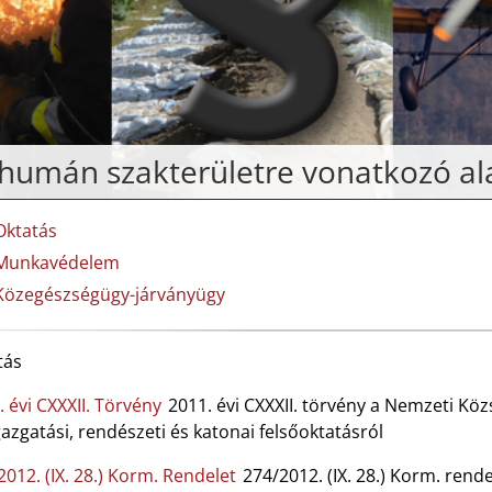
humán szakterületre vonatkozó al
Oktatás
Munkavédelem
Közegészségügy-járványügy
tás
. évi CXXXII. Törvény
2011. évi CXXXII. törvény a Nemzeti Köz
azgatási, rendészeti és katonai felsőoktatásról
2012. (IX. 28.) Korm. Rendelet
274/2012. (IX. 28.) Korm. rende