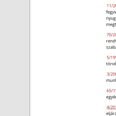
11/20
fegy
nyug
megté
70/20
rend
szabá
5/199
törv
3/20
munk
65/19
egyé
4/201
eljár