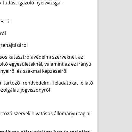
v-tudást igazoló nyelvvizsga-
ésről
ről
rehajtásáról
tásos katasztrófavédelmi szerveknél, az
ltó egyesületeknél, valamint az ez irányú
nyeiről és szakmai képzéseiről
á tartozó rendvédelmi feladatokat ellátó
szolgálati jogviszonyról
artozó szervek hivatásos állományú tagjai