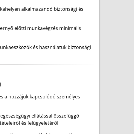
nkahelyen alkalmazandó biztonsági és
épernyő előtti munkavégzés minimális
munkaeszközök és használatuk biztonsági
l
 és a hozzájuk kapcsolódó személyes
z egészségügyi ellátással összefüggő
teleiről és felügyeletéről