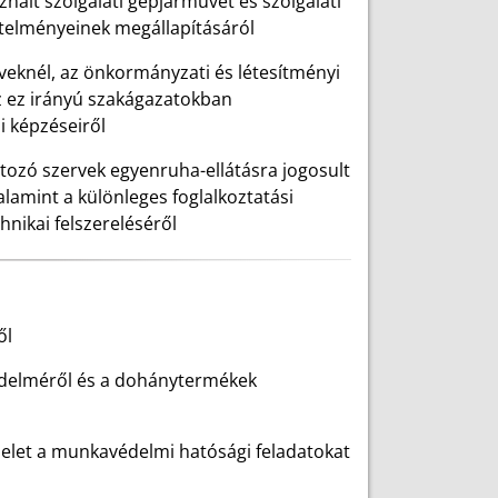
znált szolgálati gépjárművet és szolgálati
etelményeinek megállapításáról
veknél, az önkormányzati és létesítményi
az ez irányú szakágazatokban
i képzéseiről
rtozó szervek egyenruha-ellátásra jogosult
lamint a különleges foglalkoztatási
hnikai felszereléséről
ől
édelméről és a dohánytermékek
ndelet a munkavédelmi hatósági feladatokat