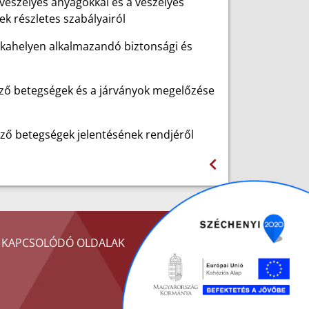
 veszélyes anyagokkal és a veszélyes
ek részletes szabályairól
nkahelyen alkalmazandó biztonsági és
tőző betegségek és a járványok megelőzése
tőző betegségek jelentésének rendjéről
KAPCSOLÓDÓ OLDALAK