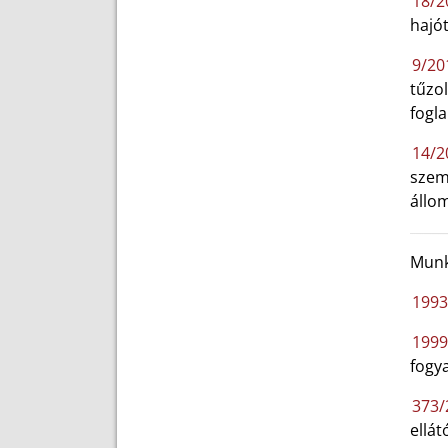
18/20
hajó
9/201
tűzo
fogla
14/2
szemé
állom
Munk
1993.
1999.
fogy
373/2
ellát