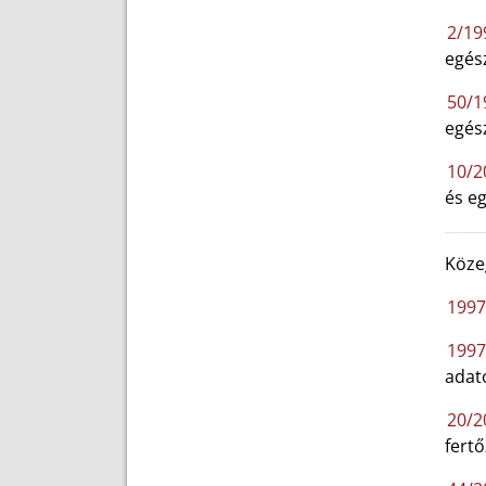
2/19
egés
50/19
egés
10/2
és e
Köze
1997
1997.
adat
20/2
fert