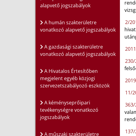
rendé
alapvető jogszabályok
vizsg
2/201
A humán szakterületre
hiva
vonatkozó alapvető jogszabályok
utánp
A gazdasági szakterületre
2011
vonatkozó alapvető jogszabályok
230/
fels
A Hivatalos Értesítőben
megjelent egyéb közjogi
2019
szervezetszabályozó eszközök
11/20
A kéményseprőipari
363/2
tevékenységre vonatkozó
valam
jogszabályok
rend
137/
A műszaki szakterületre