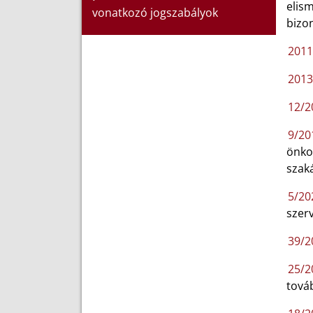
elism
vonatkozó jogszabályok
bizo
2011
2013.
12/20
9/201
önkor
szak
5/20
szerv
39/20
25/20
tová