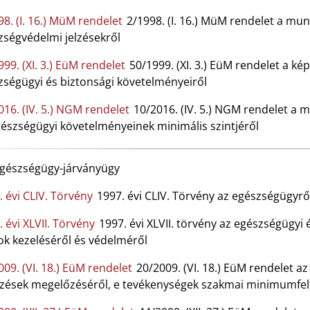
98. (I. 16.) MüM rendelet
2/1998. (I. 16.) MüM rendelet a mu
zségvédelmi jelzésekről
99. (XI. 3.) EüM rendelet
50/1999. (XI. 3.) EüM rendelet a k
zségügyi és biztonsági követelményeiről
016. (IV. 5.) NGM rendelet
10/2016. (IV. 5.) NGM rendelet a 
gészségügyi követelményeinek minimális szintjéről
gészségügy-járványügy
. évi CLIV. Törvény
1997. évi CLIV. Törvény az egészségügyrő
 évi XLVII. Törvény
1997. évi XLVII. törvény az egészségügyi
ok kezeléséről és védelméről
009. (VI. 18.) EüM rendelet
20/2009. (VI. 18.) EüM rendelet a
őzések megelőzéséről, e tevékenységek szakmai minimumfelté