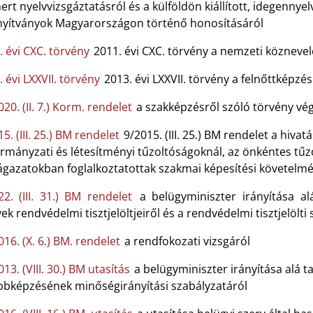
ert nyelvvizsgáztatásról és a külföldön kiállított, idegennyel
nyítványok Magyarországon történő honosításáról
. évi CXC. törvény
2011. évi CXC. törvény a nemzeti köznevel
 évi LXXVII. törvény
2013. évi LXXVII. törvény a felnőttképzés
20. (II. 7.) Korm. rendelet
a szakképzésről szóló törvény vég
5. (III. 25.) BM rendelet
9/2015. (III. 25.) BM rendelet a hiva
mányzati és létesítményi tűzoltóságoknál, az önkéntes tűzo
ágazatokban foglalkoztatottak szakmai képesítési követelmé
22. (III. 31.) BM rendelet
a belügyminiszter irányítása al
ek rendvédelmi tisztjelöltjeiről és a rendvédelmi tisztjelölti 
16. (X. 6.) BM. rendelet
a rendfokozati vizsgáról
13. (VIII. 30.) BM utasítás
a belügyminiszter irányítása alá t
bbképzésének minőségirányítási szabályzatáról