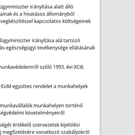
ügyminiszter irányítása alatt álló
ainak és a hivatásos állományból
vegkészítéssel kapcsolatos költségeinek
elügyminiszter irányítása alá tartozó
zás-egészségügyi tevékenysége ellátásának
munkavédelemről szóló 1993. évi XCIII.
sM-EüM együttes rendelet a munkahelyek
 a munkavállalók munkahelyen történő
ségvédelmi követelményeiről
gét értékelő szervezetek kijelölési
 díj megfizetésére vonatkozó szabályokról