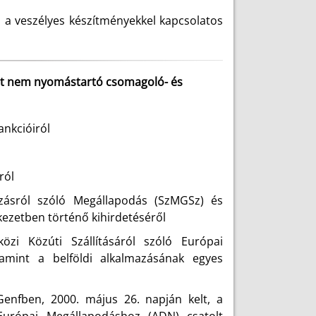
 a veszélyes készítményekkel kapcsolatos
l
nált nem nyomástartó csomagoló- és
ankcióiról
ról
zásról szóló Megállapodás (SzMGSz) és
kezetben történő kihirdetéséről
zi Közúti Szállításáról szóló Európai
lamint a belföldi alkalmazásának egyes
Genfben, 2000. május 26. napján kelt, a
 Európai Megállapodáshoz (ADN) csatolt