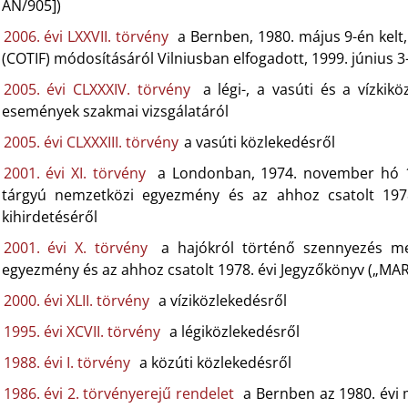
AN/905])
2006. évi LXXVII. törvény
a Bernben, 1980. május 9-én kel
(COTIF) módosításáról Vilniusban elfogadott, 1999. június 3
2005. évi CLXXXIV. törvény
a légi-, a vasúti és a vízkik
események szakmai vizsgálatáról
2005. évi CLXXXIII. törvény
a vasúti közlekedésről
2001. évi XI. törvény
a Londonban, 1974. november hó 1.
tárgyú nemzetközi egyezmény és az ahhoz csatolt 1978
kihirdetéséről
2001. évi X. törvény
a hajókról történő szennyezés me
egyezmény és az ahhoz csatolt 1978. évi Jegyzőkönyv („MAR
2000. évi XLII. törvény
a víziközlekedésről
1995. évi XCVII. törvény
a légiközlekedésről
1988. évi I. törvény
a közúti közlekedésről
1986. évi 2. törvényerejű rendelet
a Bernben az 1980. évi 