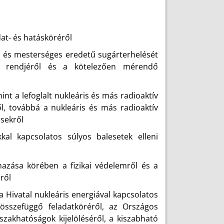
at- és hatásköréről
 és mesterséges eredetű sugárterhelését
si rendjéről és a kötelezően mérendő
mint a lefoglalt nukleáris és más radioaktív
l, továbbá a nukleáris és más radioaktív
sekről
al kapcsolatos súlyos balesetek elleni
azása körében a fizikai védelemről és a
ről
Hivatal nukleáris energiával kapcsolatos
 összefüggő feladatköréről, az Országos
zakhatóságok kijelöléséről, a kiszabható