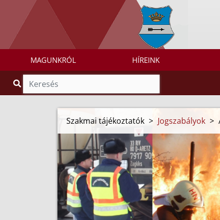
MAGUNKRÓL
HÍREINK
Szakmai tájékoztatók
>
Jogszabályok
>