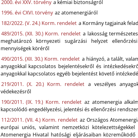
2000. évi XXV. törvény
a kémiai biztonságról
1996. évi CXVI. törvény
az atomenergiáról
182/2022. (V. 24.) Korm. rendelet
a Kormány tagjainak felad
489/2015. (XII. 30.) Korm. rendelet
a lakosság természetes
meghatározó környezeti sugárzási helyzet ellenőrzé
mennyiségek köréről
490/2015. (XII. 30.) Korm. rendelet
a hiányzó, a talált, vala
anyagokkal kapcsolatos bejelentésekről és intézkedésekrő
anyagokkal kapcsolatos egyéb bejelentést követő intézkedé
219/2011. (X. 20.) Korm. rendelet
a veszélyes anyagokk
védekezésről
190/2011. (IX. 19.) Korm. rendelet
az atomenergia alkalm
kapcsolódó engedélyezési, jelentési és ellenőrzési rendszer
112/2011. (VII. 4.) Korm. rendelet
az Országos Atomenergia 
európai uniós, valamint nemzetközi kötelezettségekkel
Atomenergia Hivatal hatósági eljárásaiban közreműködő s