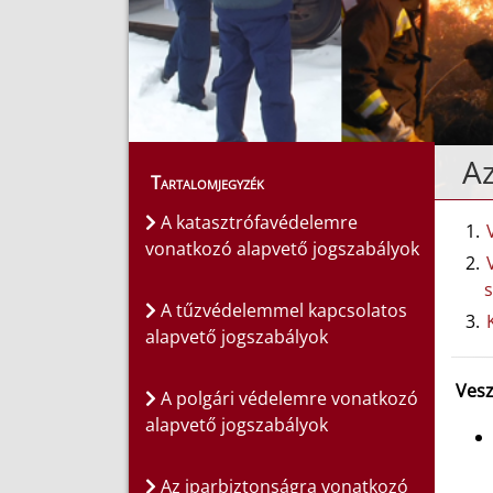
Az
Tartalomjegyzék
A katasztrófavédelemre
vonatkozó alapvető jogszabályok
s
A tűzvédelemmel kapcsolatos
alapvető jogszabályok
Vesz
A polgári védelemre vonatkozó
alapvető jogszabályok
Az iparbiztonságra vonatkozó