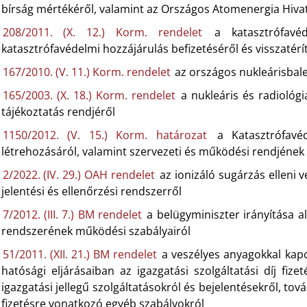
bírság mértékéről, valamint az Országos Atomenergia Hiva
208/2011. (X. 12.) Korm. rendelet
a katasztrófavéde
katasztrófavédelmi hozzájárulás befizetéséről és visszatérí
167/2010. (V. 11.) Korm. rendelet
az országos nukleárisbale
165/2003. (X. 18.) Korm. rendelet
a nukleáris és radiológi
tájékoztatás rendjéről
1150/2012. (V. 15.) Korm. határozat
a Katasztrófavéd
létrehozásáról, valamint szervezeti és működési rendjéne
2/2022. (IV. 29.) OAH rendelet
az ionizáló sugárzás elleni 
jelentési és ellenőrzési rendszerről
7/2012. (III. 7.) BM rendelet
a belügyminiszter irányítása a
rendszerének működési szabályairól
51/2011. (XII. 21.) BM rendelet
a veszélyes anyagokkal kapc
hatósági eljárásaiban az igazgatási szolgáltatási díj fize
igazgatási jellegű szolgáltatásokról és bejelentésekről, tov
fizetésre vonatkozó egyéb szabályokról