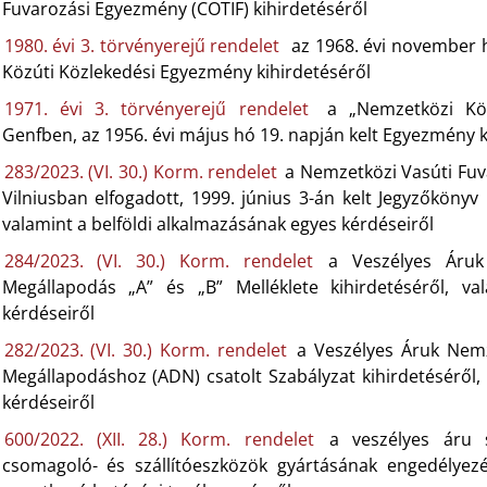
Fuvarozási Egyezmény (COTIF) kihirdetéséről
1980. évi 3. törvényerejű rendelet
az 1968. évi november 
Közúti Közlekedési Egyezmény kihirdetéséről
1971. évi 3. törvényerejű rendelet
a „Nemzetközi Köz
Genfben, az 1956. évi május hó 19. napján kelt Egyezmény k
283/2023. (VI. 30.) Korm. rendelet
a Nemzetközi Vasúti Fuv
Vilniusban elfogadott, 1999. június 3-án kelt Jegyzőkönyv
valamint a belföldi alkalmazásának egyes kérdéseiről
284/2023. (VI. 30.) Korm. rendelet
a Veszélyes Áruk N
Megállapodás „A” és „B” Melléklete kihirdetéséről, va
kérdéseiről
282/2023. (VI. 30.) Korm. rendelet
a Veszélyes Áruk Nemzet
Megállapodáshoz (ADN) csatolt Szabályzat kihirdetéséről,
kérdéseiről
600/2022. (XII. 28.) Korm. rendelet
a veszélyes áru s
csomagoló- és szállítóeszközök gyártásának engedélyezé