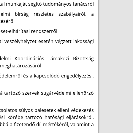
tal munkáját segítő tudományos tanácsról
lmi bírság részletes szabályairól, a
téséről
set-elhárítási rendszerről
ai veszélyhelyzet esetén végzett lakossági
elmi Koordinációs Tárcaközi Bizottság
k meghatározásáról
védelemről és a kapcsolódó engedélyezési,
lá tartozó szervek sugárvédelmi ellenőrző
solatos súlyos balesetek elleni védekezés
tési körébe tartozó hatósági eljárásokról,
ábbá a fizetendő díj mértékéről, valamint a