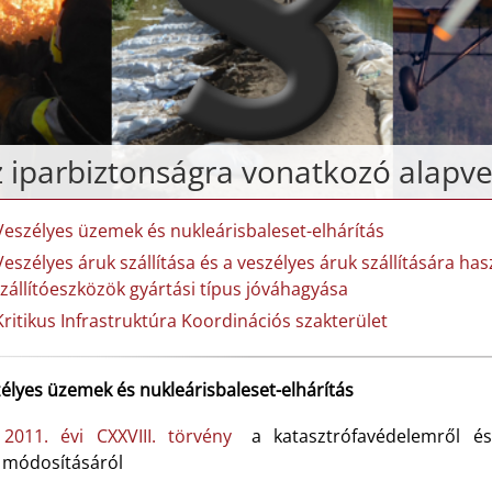
 iparbiztonságra vonatkozó alapve
Veszélyes üzemek és nukleárisbaleset-elhárítás
Veszélyes áruk szállítása és a veszélyes áruk szállítására 
zállítóeszközök gyártási típus jóváhagyása
Kritikus Infrastruktúra Koordinációs szakterület
élyes üzemek és nukleárisbaleset-elhárítás
2011. évi CXXVIII. törvény
a katasztrófavédelemről é
módosításáról