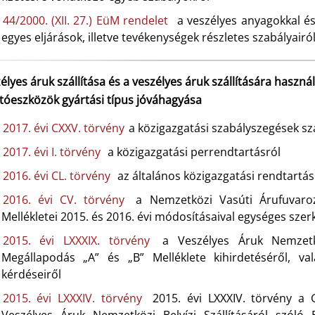
44/2000. (XII. 27.) EüM rendelet
a veszélyes anyagokkal és
egyes eljárások, illetve tevékenységek részletes szabályairó
élyes áruk szállítása és a veszélyes áruk szállítására hasz
ítóeszközök gyártási típus jóváhagyása
2017. évi CXXV. törvény
a közigazgatási szabályszegések sz
2017. évi I. törvény
a közigazgatási perrendtartásról
2016. évi CL. törvény
az általános közigazgatási rendtartás
2016. évi CV. törvény
a Nemzetközi Vasúti Árufuvaro
Mellékletei 2015. és 2016. évi módosításaival egységes szer
2015. évi LXXXIX. törvény
a Veszélyes Áruk Nemzetkö
Megállapodás „A” és „B” Melléklete kihirdetéséről, va
kérdéseiről
2015. évi LXXXIV. törvény
2015. évi LXXXIV. törvény a 
Veszélyes Áruk Nemzetközi Belvízi Szállításáról szóló