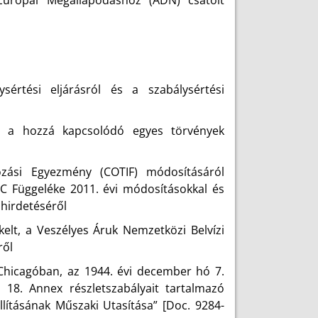
ysértési eljárásról és a szabálysértési
s a hozzá kapcsolódó egyes törvények
zási Egyezmény (COTIF) módosításáról
v C Függeléke 2011. évi módosításokkal és
ihirdetéséről
elt, a Veszélyes Áruk Nemzetközi Belvízi
ről
 Chicagóban, az 1944. évi december hó 7.
 18. Annex részletszabályait tartalmazó
ításának Műszaki Utasítása” [Doc. 9284-