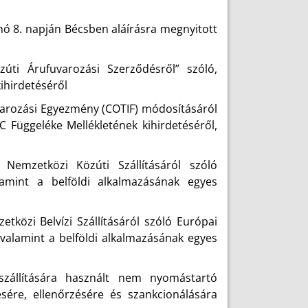
hó 8. napján Bécsben aláírásra megnyitott
úti Árufuvarozási Szerződésről” szóló,
ihirdetéséről
arozási Egyezmény (COTIF) módosításáról
 C Függeléke Mellékletének kihirdetéséről,
emzetközi Közúti Szállításáról szóló
lamint a belföldi alkalmazásának egyes
közi Belvízi Szállításáról szóló Európai
 valamint a belföldi alkalmazásának egyes
zállítására használt nem nyomástartó
sére, ellenőrzésére és szankcionálására