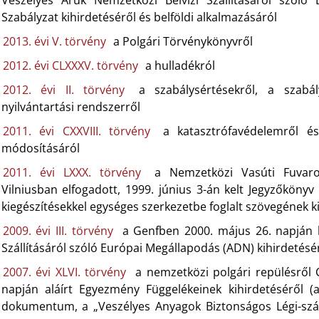
Szabályzat kihirdetéséről és belföldi alkalmazásáról
2013. évi V. törvény
a Polgári Törvénykönyvről
2012. évi CLXXXV. törvény
a hulladékról
2012. évi II. törvény
a szabálysértésekről, a szabál
nyilvántartási rendszerről
2011. évi CXXVIII. törvény
a katasztrófavédelemről é
módosításáról
2011. évi LXXX. törvény
a Nemzetközi Vasúti Fuvaro
Vilniusban elfogadott, 1999. június 3-án kelt Jegyzőköny
kiegészítésekkel egységes szerkezetbe foglalt szövegének k
2009. évi III. törvény
a Genfben 2000. május 26. napján k
Szállításáról szóló Európai Megállapodás (ADN) kihirdetésé
2007. évi XLVI. törvény
a nemzetközi polgári repülésről
napján aláírt Egyezmény Függelékeinek kihirdetéséről (a
dokumentum, a „Veszélyes Anyagok Biztonságos Légi-száll