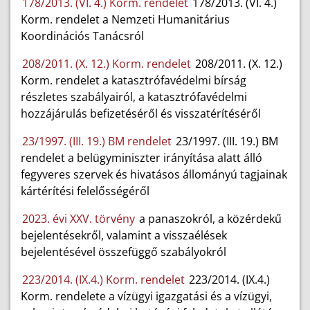
178/2013. (VI. 4.) Korm. rendelet
178/2013. (VI. 4.)
Korm. rendelet a Nemzeti Humanitárius
Koordinációs Tanácsról
208/2011. (X. 12.) Korm. rendelet
208/2011. (X. 12.)
Korm. rendelet a katasztrófavédelmi bírság
részletes szabályairól, a katasztrófavédelmi
hozzájárulás befizetéséről és visszatérítéséről
23/1997. (III. 19.) BM rendelet
23/1997. (III. 19.) BM
rendelet a belügyminiszter irányítása alatt álló
fegyveres szervek és hivatásos állományú tagjainak
kártérítési felelősségéről
2023. évi XXV. törvény
a panaszokról, a közérdekű
bejelentésekről, valamint a visszaélések
bejelentésével összefüggő szabályokról
223/2014. (IX.4.) Korm. rendelet
223/2014. (IX.4.)
Korm. rendelete a vízügyi igazgatási és a vízügyi,