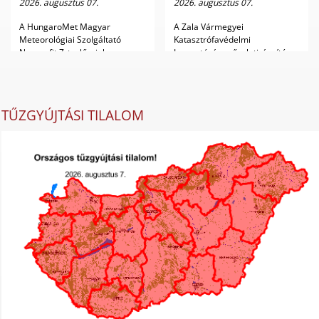
2026. augusztus 07.
2026. augusztus 07.
A HungaroMet Magyar
A Zala Vármegyei
Meteorológiai Szolgáltató
Katasztrófavédelmi
Nonprofit Zrt. előrejelz...
Igazgatóság műveletirányító
ügyele...
TŰZGYÚJTÁSI TILALOM