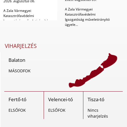
2026. augusztus 06.
A Zala Vármegyei
A Zala Vármegyei
Katasztrófavédelmi
Katasztrófavédelmi
Igazgatóság műveletirányító
Igazgatóság műveletirányító
ügyele...
ügyele...
VIHARJELZÉS
Balaton
MÁSODFOK
Fertő-tó
Velencei-tó
Tisza-tó
ELSŐFOK
ELSŐFOK
Nincs
viharjelzés