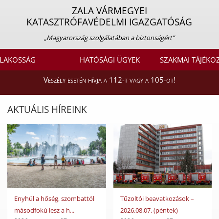
ZALA VÁRMEGYEI
KATASZTRÓFAVÉDELMI IGAZGATÓSÁG
„Magyarország szolgálatában a biztonságért”
LAKOSSÁG
HATÓSÁGI ÜGYEK
SZAKMAI TÁJÉKO
Veszély esetén hívja a 112-t vagy a 105-öt!
AKTUÁLIS HÍREINK
Enyhül a hőség, szombattól
Tűzoltói beavatkozások –
másodfokú lesz a h...
2026.08.07. (péntek)