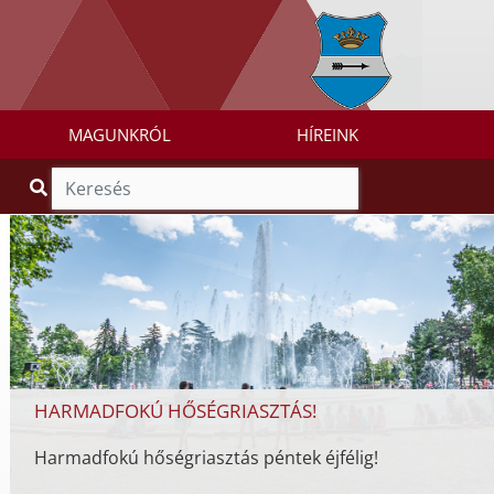
MAGUNKRÓL
HÍREINK
HARMADFOKÚ HŐSÉGRIASZTÁS!
Harmadfokú hőségriasztás péntek éjfélig!