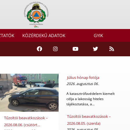
ZTATÓK
KÖZÉRDEKŰ ADATOK
GYIK
Július hónap fotója
2026. augusztus 06.
A katasztrófavédelem kiemelt
célja a lakosság hiteles
tájékoztatása, a...
Tűzoltói beavatkozások –
Tűzoltói beavatkozások –
2026.08.05. (szerda)
2026.08.06. (csütört...
2026. augusztus 05.