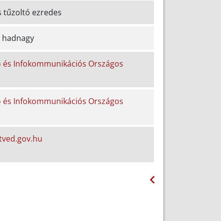
s tűzoltó ezredes
tó hadnagy
ó és Infokommunikációs Országos
ó és Infokommunikációs Országos
tved.gov.hu