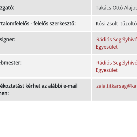
azgató:
Takács Ottó Alajo
talomfelelős - felelős szerkesztő:
Kósi Zsolt tűzol
signer:
Rádiós Segélyhív
Egyesület
bmester:
Rádiós Segélyhív
Egyesület
ékoztatást kérhet az alábbi e-mail
zala.titkarsag@ka
men: