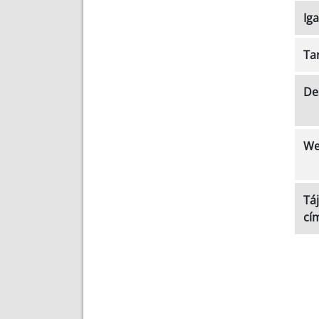
Ig
Tar
De
We
Táj
cí