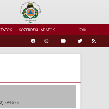
ZTATÓK
KÖZÉRDEKŰ ADATOK
GYIK
92) 594-565