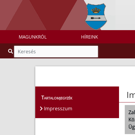
MAGUNKRÓL
HÍREINK
I
Tartalomjegyzék
Impresszum
Za
Kö
Üg