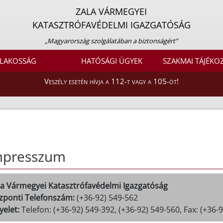
ZALA VÁRMEGYEI
KATASZTRÓFAVÉDELMI IGAZGATÓSÁG
„Magyarország szolgálatában a biztonságért”
LAKOSSÁG
HATÓSÁGI ÜGYEK
SZAKMAI TÁJÉKO
Veszély esetén hívja a 112-t vagy a 105-öt!
mpresszum
la Vármegyei Katasztrófavédelmi Igazgatóság
zponti Telefonszám:
(+36-92) 549-562
yelet:
Telefon: (+36-92) 549-392, (+36-92) 549-560, Fax: (+36-