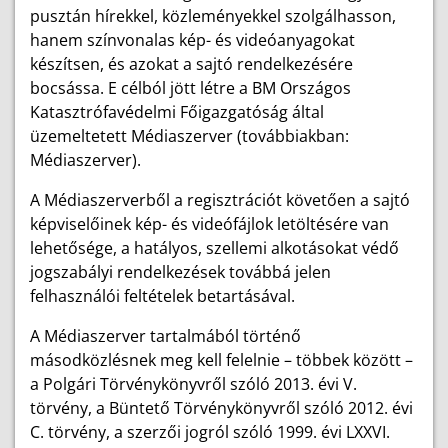
pusztán hírekkel, közleményekkel szolgálhasson,
hanem színvonalas kép- és videóanyagokat
készítsen, és azokat a sajtó rendelkezésére
bocsássa. E célból jött létre a BM Országos
Katasztrófavédelmi Főigazgatóság által
üzemeltetett Médiaszerver (továbbiakban:
Médiaszerver).
A Médiaszerverből a regisztrációt követően a sajtó
képviselőinek kép- és videófájlok letöltésére van
lehetősége, a hatályos, szellemi alkotásokat védő
jogszabályi rendelkezések továbbá jelen
felhasználói feltételek betartásával.
A Médiaszerver tartalmából történő
másodközlésnek meg kell felelnie – többek között –
a Polgári Törvénykönyvről szóló 2013. évi V.
törvény, a Büntető Törvénykönyvről szóló 2012. évi
C. törvény, a szerzői jogról szóló 1999. évi LXXVI.