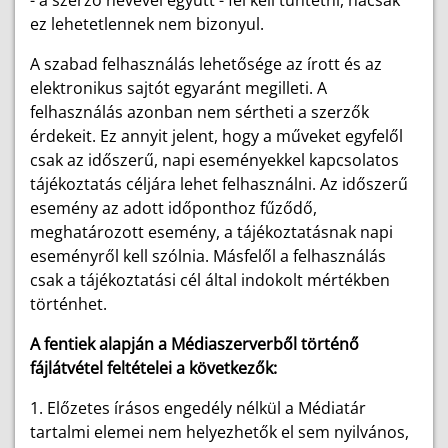
- a szerző nevével együtt - fel kell tüntetni, hacsak
ez lehetetlennek nem bizonyul.
A szabad felhasználás lehetősége az írott és az
elektronikus sajtót egyaránt megilleti. A
felhasználás azonban nem sértheti a szerzők
érdekeit. Ez annyit jelent, hogy a műveket egyfelől
csak az időszerű, napi eseményekkel kapcsolatos
tájékoztatás céljára lehet felhasználni. Az időszerű
esemény az adott időponthoz fűződő,
meghatározott esemény, a tájékoztatásnak napi
eseményről kell szólnia. Másfelől a felhasználás
csak a tájékoztatási cél által indokolt mértékben
történhet.
A fentiek alapján a Médiaszerverből történő
fájlátvétel feltételei a következők:
1. Előzetes írásos engedély nélkül a Médiatár
tartalmi elemei nem helyezhetők el sem nyilvános,