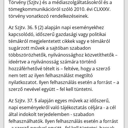
Törvény (Szjtv.) és a médiaszolgáltatásokról és a
tömegkommunikációról szóló 2010. évi CLXXXV.
törvény vonatkozó rendelkezéseinek.
Az Szjtv. 36. § (2) alapján napi eseményekhez
kapcsolódó, időszerű gazdasági vagy politikai
témákról megjelentetett cikkek vagy e témákról
sugárzott művek a sajtóban szabadon
többszörözhetők, nyilvánossághoz közvetíthetők –
ideértve a nyilvánosság számára történő
hozzáférhetővé tételt is – feltéve, hogy a szerző
nem tett az ilyen felhasználást megtiltó
nyilatkozatot. Ilyen felhasználás esetén a forrást – a
szerző nevével együtt – fel kell tüntetni.
Az Szjtv. 37. § alapján egyes művek az időszerű,
napi eseményekről való tájékoztatás céljára - a cél
által indokolt terjedelemben - szabadon
felhasználhatók. Ilyen felhasználás esetén a forrást