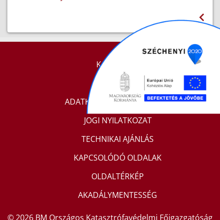
KAPCSOLAT
IMPRESSZUM
ADATKEZELÉSI TÁJÉKOZTATÓ
JOGI NYILATKOZAT
TECHNIKAI AJÁNLÁS
KAPCSOLÓDÓ OLDALAK
OLDALTÉRKÉP
AKADÁLYMENTESSÉG
© 2026 BM Országos Katasztrófavédelmi Főigazgatóság