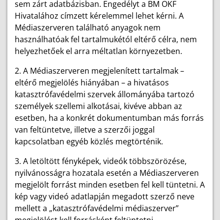
sem zárt adatbázisban. Engedélyt a BM OKF
Hivatalához címzett kérelemmel lehet kérni. A
Médiaszerveren található anyagok nem
használhatóak fel tartalmukétól eltérő célra, nem
helyezhetőek el arra méltatlan környezetben.
2. A Médiaszerveren megjelenített tartalmak –
eltérő megjelölés hiányában – a hivatásos
katasztrófavédelmi szervek állományába tartozó
személyek szellemi alkotásai, kivéve abban az
esetben, ha a konkrét dokumentumban más forrás
van feltüntetve, illetve a szerzői joggal
kapcsolatban egyéb közlés megtörténik.
3. A letöltött fényképek, videók többszörözése,
nyilvánosságra hozatala esetén a Médiaszerveren
megjelölt forrást minden esetben fel kell tüntetni. A
kép vagy videó adatlapján megadott szerző neve
mellett a „katasztrófavédelmi médiaszerver”