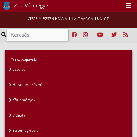
Zala Vármegye
Veszély esetén hívja a 112-t vagy a 105-öt!
Magunkról
>
Sajtószoba
>
Médiaszerver
Tartalomjegyzék
Szóvivő
Helyettes szóvivő
Közlemények
Videotár
Sajtómeghívók