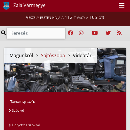
Zala Vármegye
Veszély esetén hívja a 112-t vagy a 105-öt!
Magunkról
>
Sajtószoba
>
Videotár
Tartalomjegyzék
Szóvivő
Helyettes szóvivő