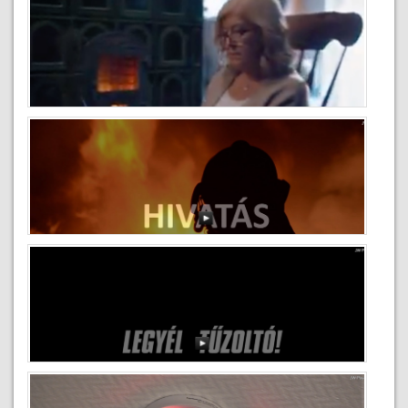
Mit tegyek kéménytűz esetén
2019-02-14
Kéményseprés kampányfilm
2019-02-11
Toborzófilm 2
2018-04-26