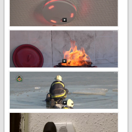
Toborzófilm 1
2018-04-26
Füstjelzők használata
2018-04-26
Konyhatüzek megelőzése
2018-04-26