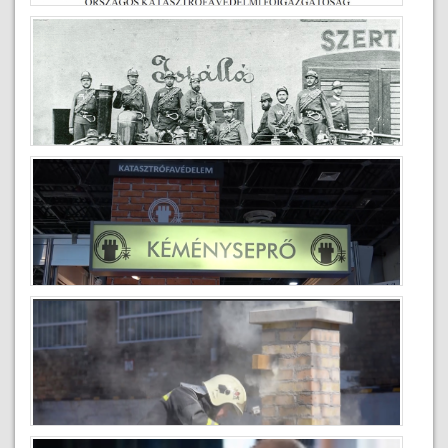
Köszöntő a Tűzoltónap alkalmából
2020-05-04
150 éves a tűzoltóság
2020-02-04
Construma 2017
2019-09-11