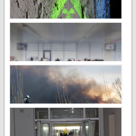
Ilyen volt 2022 a zalai tűzoltók szemével
2023-03-28
Regionális gyakorlat és képzés Zalaegerszegen
2022-05-05
Melléképület lángolt Gellénházán (VIDEÓ:
Gömbös Norbert tűzoltó százados - Zalaegerszeg
HTP)
2022-04-08