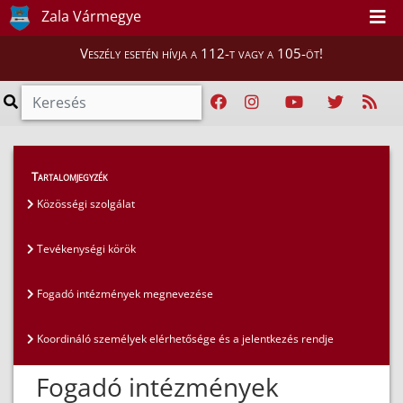
Zala Vármegye
Veszély esetén hívja a 112-t vagy a 105-öt!
Lakosság
>
Közösségi szolgálat
>
Tartalomjegyzék
Fogadó intézmények megnevezése
Közösségi szolgálat
Tevékenységi körök
Fogadó intézmények megnevezése
Koordináló személyek elérhetősége és a jelentkezés rendje
Fogadó intézmények