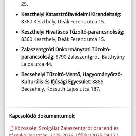
25.
Keszthelyi Katasztrófavédelmi Kirendeltség:
8360 Keszthely, Deák Ferenc utca 15.
Keszthelyi Hivatásos Tűzoltó-parancsnokság:
8360 Keszthely, Deák Ferenc utca 15.
Zalaszentgróti Önkormányzati Tűzoltó-
parancsokság:
8790 Zalaszentgrót, Batthyány
Lajos utca 44.
Becsehelyi Tűzoltó-Mentő, Hagyományőrző-
Kulturális és Ifjúsági Egyesület:
8866
Becsehely, Kossuth Lajos utca 187.
Kapcsolódó dokumentumok:
Közösségi Szolgálat Zalaszentgrót órarend és
tárgykörleosztás, 2025-2026. I.félév (2025.09.17.)