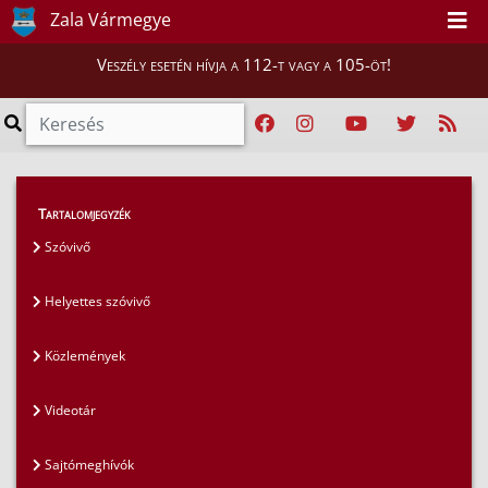
Zala Vármegye
Veszély esetén hívja a 112-t vagy a 105-öt!
Magunkról
>
Sajtószoba
>
Szóvivő
Tartalomjegyzék
Szóvivő
Helyettes szóvivő
Közlemények
Videotár
Sajtómeghívók