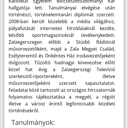
Katolikus Egyetem Bölcsészettudományi Kar
hallgatója lett. Tanulmányai elvégése után
történészi, történelemtanári diplomát szerzett.
2008-ban került közelebb a média világához,
pályafutását internetes híroldalaknál kezdte,
később sportmagazinoknál tevékenykedett.
Zalaegerszegen előbb a Stúdió Rádiónál
műsorvezetőként, majd a Zala Megyei Család,
Esélyteremtő és Önkéntes Ház irodavezetőjeként
dolgozott. Tűzoltó hadnagyi kinevezése előtt
közel hat évig a Zalaegerszegi Televízió
szerkesztő-riportereként, illetve
műsorvezetőjeként szerzett tapasztalatot.
Feladatai közé tartozott az országos hírcsatornák
folyamatos tájékoztatása a megyét, a régiót
illetve a várost érintő legfontosabb közéleti
történésekről.
Tanulmányok: