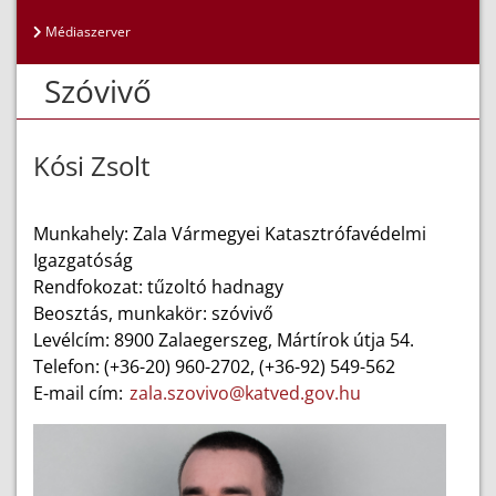
Médiaszerver
Szóvivő
Kósi Zsolt
Munkahely: Zala Vármegyei Katasztrófavédelmi
Igazgatóság
Rendfokozat: tűzoltó hadnagy
Beosztás, munkakör: szóvivő
Levélcím: 8900 Zalaegerszeg, Mártírok útja 54.
Telefon: (+36-20) 960-2702, (+36-92) 549-562
E-mail cím:
zala.szovivo@katved.gov.hu