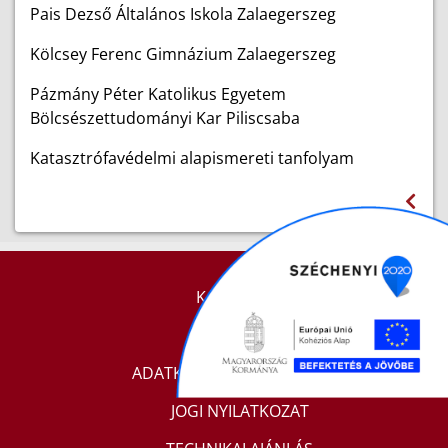
Pais Dezső Általános Iskola Zalaegerszeg
Kölcsey Ferenc Gimnázium Zalaegerszeg
Pázmány Péter Katolikus Egyetem
Bölcsészettudományi Kar Piliscsaba
Katasztrófavédelmi alapismereti tanfolyam
KAPCSOLAT
IMPRESSZUM
ADATKEZELÉSI TÁJÉKOZTATÓ
JOGI NYILATKOZAT