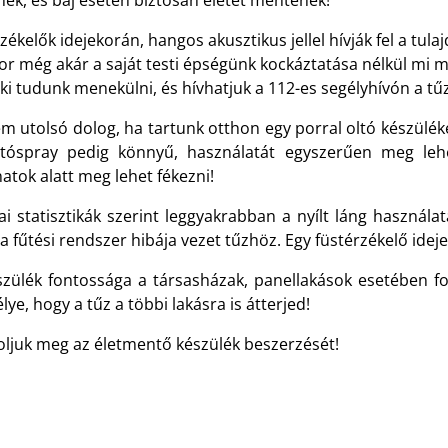
nek, és baj esetén biztosan életet mentenek!
zékelők idejekorán, hangos akusztikus jellel hívják fel a tu
r még akár a saját testi épségünk kockáztatása nélkül mi m
ki tudunk menekülni, és hívhatjuk a 112-es segélyhívón a tű
em utolsó dolog, ha tartunk otthon egy porral oltó készülék
ltóspray pedig könnyű, használatát egyszerűen meg lehet
natok alatt meg lehet fékezni!
lai statisztikák szerint leggyakrabban a nyílt láng haszná
a fűtési rendszer hibája vezet tűzhöz. Egy füstérzékelő ideje
szülék fontossága a társasházak, panellakások esetében fo
lye, hogy a tűz a többi lakásra is átterjed!
oljuk meg az életmentő készülék beszerzését!