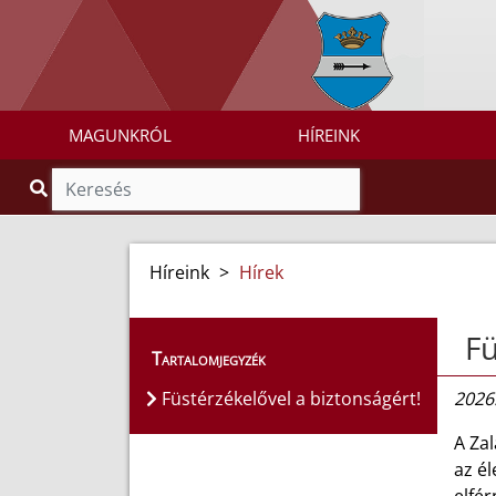
MAGUNKRÓL
HÍREINK
Híreink
>
Hírek
Fü
Tartalomjegyzék
Füstérzékelővel a biztonságért!
2026.
A Za
az él