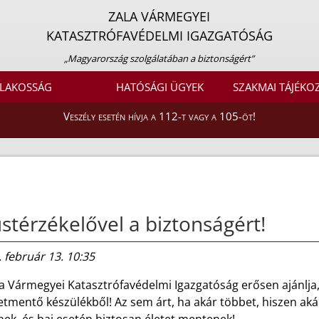
ZALA VÁRMEGYEI
KATASZTRÓFAVÉDELMI IGAZGATÓSÁG
„Magyarország szolgálatában a biztonságért”
LAKOSSÁG
HATÓSÁGI ÜGYEK
SZAKMAI TÁJÉKO
Veszély esetén hívja a 112-t vagy a 105-öt!
stérzékelővel a biztonságért!
 február 13. 10:35
la Vármegyei Katasztrófavédelmi Igazgatóság erősen ajánlja
etmentő készülékből! Az sem árt, ha akár többet, hiszen ak