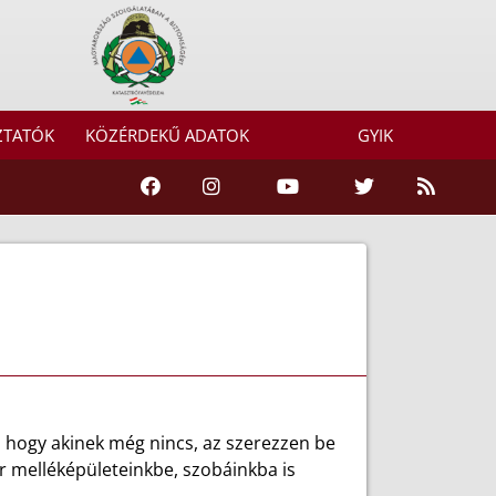
ZTATÓK
KÖZÉRDEKŰ ADATOK
GYIK
, hogy akinek még nincs, az szerezzen be
ár melléképületeinkbe, szobáinkba is