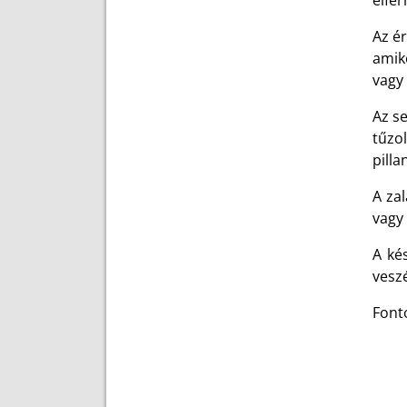
elfér
Az ér
amiko
vagy 
Az s
tűzo
pilla
A za
vagy 
A ké
veszé
Font