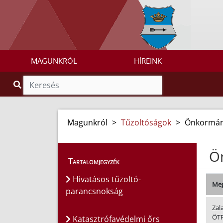
MAGUNKRÓL
HÍREINK
Magunkról
>
Tűzoltóságok
>
Önkormány
Ö
Tartalomjegyzék
Hivatásos tűzoltó-
Meg
parancsnokság
Zal
ÖT
Katasztrófavédelmi őrs