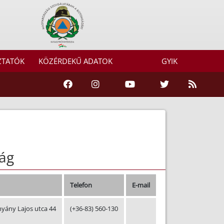
ZTATÓK
KÖZÉRDEKŰ ADATOK
GYIK
ág
Telefon
E-mail
hyány Lajos utca 44
(+36-83) 560-130