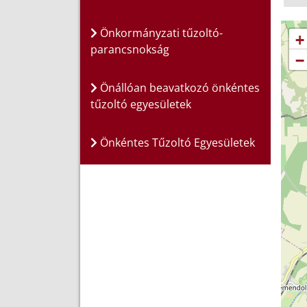
Önkormányzati tűzoltó-
+
parancsnokság
−
Önállóan beavatkozó önkéntes
tűzoltó egyesületek
Önkéntes Tűzoltó Egyesületek