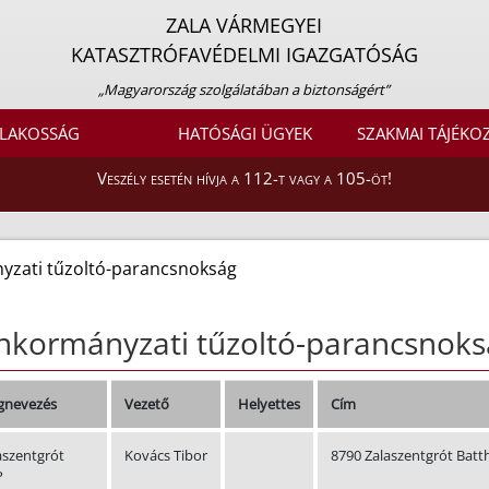
ZALA VÁRMEGYEI
KATASZTRÓFAVÉDELMI IGAZGATÓSÁG
„Magyarország szolgálatában a biztonságért”
LAKOSSÁG
HATÓSÁGI ÜGYEK
SZAKMAI TÁJÉKO
Veszély esetén hívja a 112-t vagy a 105-öt!
zati tűzoltó-parancsnokság
nkormányzati tűzoltó-parancsnoks
nevezés
Vezető
Helyettes
Cím
aszentgrót
Kovács Tibor
8790 Zalaszentgrót Batt
P