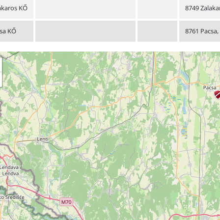
akaros KŐ
8749 Zalakar
sa KŐ
8761 Pacsa,