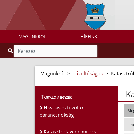
MAGUNKRÓL
HÍREINK
Magunkról
>
Tűzoltóságok
>
Katasztró
Ka
Tartalomjegyzék
Hivatásos tűzoltó-
Meg
parancsnokság
Let
Katasztrófavédelmi őrs