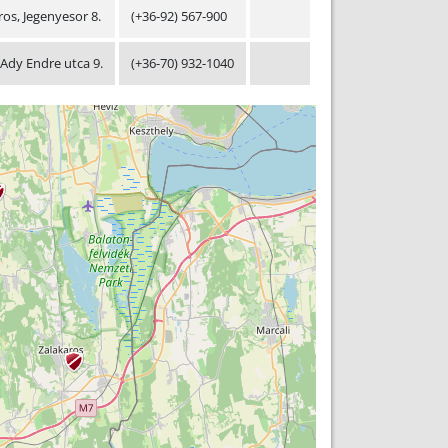
os, Jegenyesor 8.
(+36-92) 567-900
 Ady Endre utca 9.
(+36-70) 932-1040