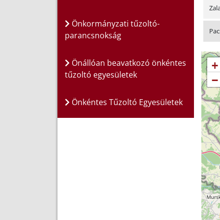
Zal
Önkormányzati tűzoltó-
Pac
parancsnokság
Önállóan beavatkozó önkéntes
+
tűzoltó egyesületek
−
Önkéntes Tűzoltó Egyesületek