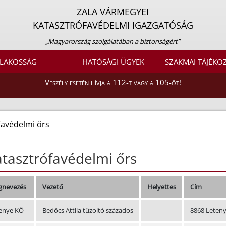
ZALA VÁRMEGYEI
KATASZTRÓFAVÉDELMI IGAZGATÓSÁG
„Magyarország szolgálatában a biztonságért”
LAKOSSÁG
HATÓSÁGI ÜGYEK
SZAKMAI TÁJÉKO
Veszély esetén hívja a 112-t vagy a 105-öt!
favédelmi őrs
tasztrófavédelmi őrs
nevezés
Vezető
Helyettes
Cím
enye KŐ
Bedőcs Attila tűzoltó százados
8868 Leteny