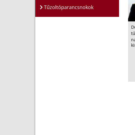
Tűzoltóparancsnokok
D
t
n
k