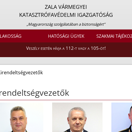
ZALA VÁRMEGYEI
KATASZTRÓFAVÉDELMI IGAZGATÓSÁG
„Magyarország szolgálatában a biztonságért”
LAKOSSÁG
HATÓSÁGI ÜGYEK
SZAKMAI TÁJÉKO
Veszély esetén hívja a 112-t vagy a 105-öt!
Kirendeltségvezetők
rendeltségvezetők