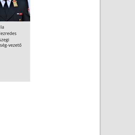
ila
alezredes
szegi
tség-vezető