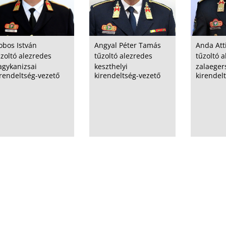
obos István
Angyal Péter Tamás
Anda Att
űzoltó alezredes
tűzoltó alezredes
tűzoltó 
agykanizsai
keszthelyi
zalaeger
irendeltség-vezető
kirendeltség-vezető
kirendel