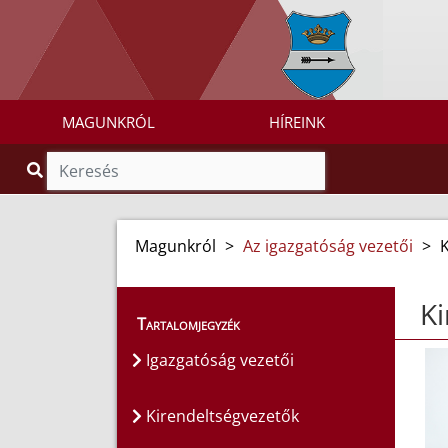
MAGUNKRÓL
HÍREINK
Magunkról
>
Az igazgatóság vezetői
>
Ki
Tartalomjegyzék
Igazgatóság vezetői
Kirendeltségvezetők