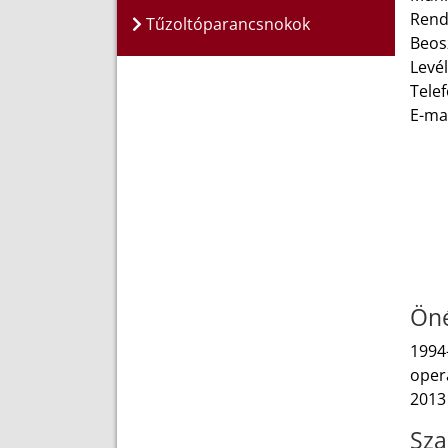
Rend
Tűzoltóparancsnokok
Beos
Levél
Telef
E-ma
Öné
1994-
opera
2013 
Sza