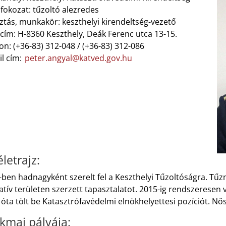
fokozat: tűzoltó alezredes
ztás, munkakör: keszthelyi kirendeltség-vezető
cím: H-8360 Keszthely, Deák Ferenc utca 13-15.
on: (+36-83) 312-048 / (+36-83) 312-086
il cím:
peter.angyal@katved.gov.hu
letrajz:
ben hadnagyként szerelt fel a Keszthelyi Tűzoltóságra. Tűz
tív területen szerzett tapasztalatot. 2015-ig rendszeresen 
óta tölt be Katasztrófavédelmi elnökhelyettesi pozíciót. Nő
kmai pályája: