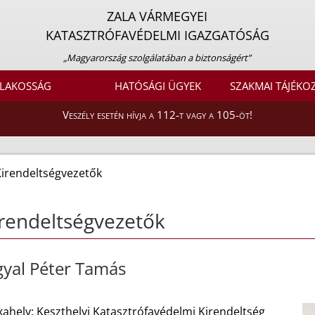
ZALA VÁRMEGYEI
KATASZTRÓFAVÉDELMI IGAZGATÓSÁG
„Magyarország szolgálatában a biztonságért”
LAKOSSÁG
HATÓSÁGI ÜGYEK
SZAKMAI TÁJÉKO
Veszély esetén hívja a 112-t vagy a 105-öt!
Kirendeltségvezetők
rendeltségvezetők
yal Péter Tamás
ahely: Keszthelyi Katasztrófavédelmi Kirendeltség