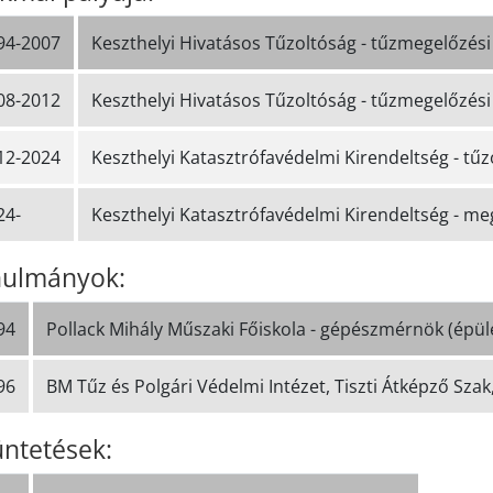
94-2007
Keszthelyi Hivatásos Tűzoltóság - tűzmegelőzés
08-2012
Keszthelyi Hivatásos Tűzoltóság - tűzmegelőzési
12-2024
Keszthelyi Katasztrófavédelmi Kirendeltség - tűz
24-
Keszthelyi Katasztrófavédelmi Kirendeltség - me
ulmányok:
94
Pollack Mihály Műszaki Főiskola - gépészmérnök (épül
96
BM Tűz és Polgári Védelmi Intézet, Tiszti Átképző Sza
üntetések: