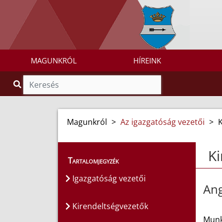
MAGUNKRÓL
HÍREINK
Magunkról
>
Az igazgatóság vezetői
>
Ki
Tartalomjegyzék
Igazgatóság vezetői
Ang
Kirendeltségvezetők
Munk