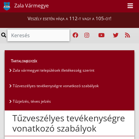
Zala Vármegye
Veszély esetén hívja a 112-t vagy a 105-öt!
Szakmai tájékoztatók
>
Tűzvédelem
>
Tartalomjegyzék
Tűzveszélyes tevékenységre vonatkozó szabályok
Zala vármegyei települések illetékesség szerint
Tűzveszélyes tevékenységre vonatkozó szabályok
Tűzjelzés, téves jelzés
Tűzveszélyes tevékenységre
vonatkozó szabályok