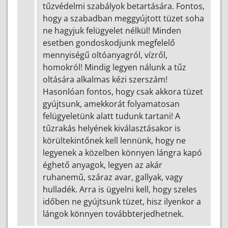
tűzvédelmi szabályok betartására. Fontos,
hogy a szabadban meggyújtott tüzet soha
ne hagyjuk felügyelet nélkül! Minden
esetben gondoskodjunk megfelelő
mennyiségű oltóanyagról, vízről,
homokról! Mindig legyen nálunk a tűz
oltására alkalmas kézi szerszám!
Hasonlóan fontos, hogy csak akkora tüzet
gyújtsunk, amekkorát folyamatosan
felügyeletünk alatt tudunk tartani! A
tűzrakás helyének kiválasztásakor is
körültekintőnek kell lennünk, hogy ne
legyenek a közelben könnyen lángra kapó
éghető anyagok, legyen az akár
ruhanemű, száraz avar, gallyak, vagy
hulladék. Arra is ügyelni kell, hogy szeles
időben ne gyújtsunk tüzet, hisz ilyenkor a
lángok könnyen továbbterjedhetnek.