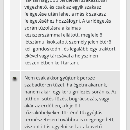
ha-nál nagyobb területen szakaszosan
végezhető, és csak az egyik szakasz
felégetése után lehet a másik szakasz
felégetéséhez hozzáfogni. A tarlóégetés
során tűzoltásra alkalmas
kéziszerszámmal ellátott, megfelelő
létszámú, kioktatott személy jelenlétéről
kell gondoskodni, és legalább egy traktort
ekével vagy tárcsával a helyszínen
készenlétben kell tartani.
Nem csak akkor gyújtunk persze
szabadtéren tüzet, ha égetni akarunk,
hanem akár, egy kerti grillezés során is. Az
otthoni sütés-főzés, bográcsozás, vagy
akár az erdőben, a kijelölt
tűzrakóhelyeken történő tűzgyújtás
természetesen továbbra is megengedett,
viszont itt is ügyelni kell az alapvető