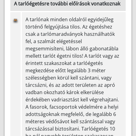
A tarlóégetésre további előírások vonatkoznak
A tarlónak minden oldalról egyidejűleg
történő felgyújtása tilos. Az égetéshez
csak a tarlómaradványok használhatók
fel, a szalmát elégetéssel
megsemmisíteni, lábon álló gabonatábla
mellett tarlót égetni tilos! A tarlót vagy az
érintett szakaszokat a tarlóégetés
megkezdése előtt legalább 3 méter
szélességben körül kell szántani, vagy
tárcsázni, és az adott területen az apró
vadban okozható károk elkerülése
érdekében vadriasztást kell végrehajtani.
A fasorok, facsoportok védelmére a helyi
adottságoknak megfelelő, de legalább 6
méteres védősávot kell szántással vagy
tárcsázással biztosítani. Tarlóégetés 10