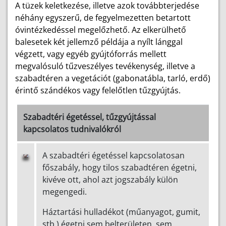
A tüzek keletkezése, illetve azok továbbterjedése
néhány egyszerű, de fegyelmezetten betartott
óvintézkedéssel megelőzhető. Az elkerülhető
balesetek két jellemző példája a nyílt lánggal
végzett, vagy egyéb gyújtóforrás mellett
megvalósuló tűzveszélyes tevékenység, illetve a
szabadtéren a vegetációt (gabonatábla, tarló, erdő)
érintő szándékos vagy felelőtlen tűzgyújtás.
Szabadtéri égetéssel, tűzgyújtással
kapcsolatos tudnivalókról
A szabadtéri égetéssel kapcsolatosan
főszabály, hogy tilos szabadtéren égetni,
kivéve ott, ahol azt jogszabály külön
megengedi.
Háztartási hulladékot (műanyagot, gumit,
stb.) égetni sem belterületen, sem