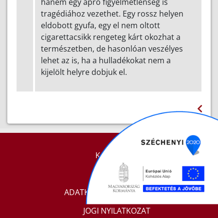
hanem egy apró figyelmetlenség is
tragédiához vezethet. Egy rossz helyen
eldobott gyufa, egy el nem oltott
cigarettacsikk rengeteg kárt okozhat a
természetben, de hasonlóan veszélyes
lehet az is, ha a hulladékokat nem a
kijelölt helyre dobjuk el.
KAPCSOLAT
IMPRESSZUM
ADATKEZELÉSI TÁJÉKOZTATÓ
JOGI NYILATKOZAT