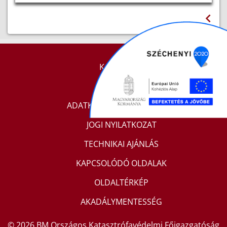
KAPCSOLAT
IMPRESSZUM
ADATKEZELÉSI TÁJÉKOZTATÓ
JOGI NYILATKOZAT
TECHNIKAI AJÁNLÁS
KAPCSOLÓDÓ OLDALAK
OLDALTÉRKÉP
AKADÁLYMENTESSÉG
© 2026 BM Országos Katasztrófavédelmi Főigazgatóság