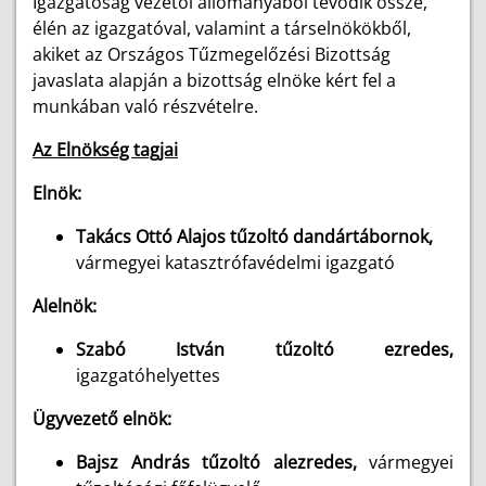
Igazgatóság vezetői állományából tevődik össze,
élén az igazgatóval, valamint a társelnökökből,
akiket az Országos Tűzmegelőzési Bizottság
javaslata alapján a bizottság elnöke kért fel a
munkában való részvételre.
Az Elnökség tagjai
Elnök:
Takács Ottó Alajos tűzoltó dandártábornok,
vármegyei katasztrófavédelmi igazgató
Alelnök:
Szabó István tűzoltó ezredes,
igazgatóhelyettes
Ügyvezető elnök:
Bajsz András tűzoltó alezredes,
vármegyei