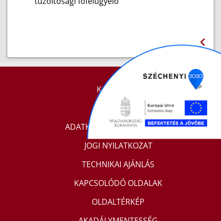
tűzoltósági főfelügyelő
KAPCSOLAT
IMPRESSZUM
ADATKEZELÉSI TÁJÉKOZTATÓ
JOGI NYILATKOZAT
TECHNIKAI AJÁNLÁS
KAPCSOLÓDÓ OLDALAK
OLDALTÉRKÉP
AKADÁLYMENTESSÉG