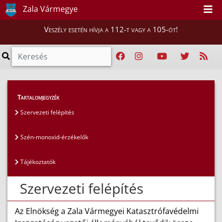
Zala Vármegye
Veszély esetén hívja a 112-t vagy a 105-öt!
Lakosság
>
Tartalomjegyzék
Zala Vármegyei Tűzmegelőzési Bizottság
>
Szervezeti felépítés
Szervezeti felépítés
Szén-monoxid-érzékelők
Tájékoztatók
Szervezeti felépítés
Az Elnökség a Zala Vármegyei Katasztrófavédelmi