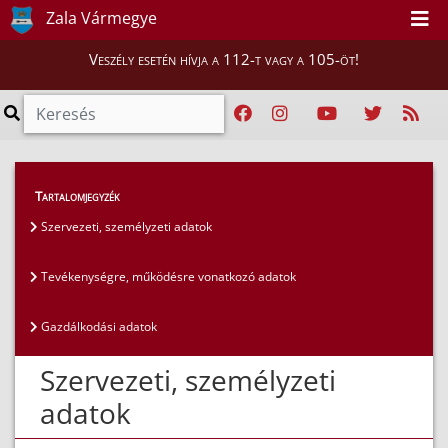
Zala Vármegye
Veszély esetén hívja a 112-t vagy a 105-öt!
Közérdekű adatok
>
Általános közzétételi lista
>
Tartalomjegyzék
Szervezeti, személyzeti adatok
Szervezeti, személyzeti adatok
Tevékenységre, működésre vonatkozó adatok
Gazdálkodási adatok
Szervezeti, személyzeti
adatok