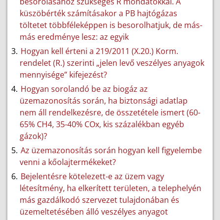
besorolásához szükséges R mondatokkal. A
küszöbérték számításakor a PB hajtógázas
töltetet többféleképpen is besorolhatjuk, de más-
más eredménye lesz: az egyik
Hogyan kell érteni a 219/2011 (X.20.) Korm.
rendelet (R.) szerinti „jelen levő veszélyes anyagok
mennyisége” kifejezést?
Hogyan sorolandó be az biogáz az
üzemazonosítás során, ha biztonsági adatlap
nem áll rendelkezésre, de összetétele ismert (60-
65% CH4, 35-40% COx, kis százalékban egyéb
gázok)?
Az üzemazonosítás során hogyan kell figyelembe
venni a kőolajtermékeket?
Bejelentésre kötelezett-e az üzem vagy
létesítmény, ha elkerített területen, a telephelyén
más gazdálkodó szervezet tulajdonában és
üzemeltetésében álló veszélyes anyagot