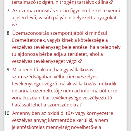
tartalmazó (oxigén, nitrogén) tartályok állnak?
Az üzemazonosítás során figyelembe kell-e venni
a jelen lévő, vasúti pályán elhelyezett anyagokat
is?
Üzemazonosítás szempontjából ki minősül
üzemeltetőnek, vagyis kinek a kötelessége a
veszélyes tevékenység bejelentése, ha a telephely
tulajdonosa bérbe adja a területet, ahol a
veszélyes tevékenységet végzik?
Mi a teendő akkor, ha egy vállalkozás
szomszédságában vélhetően veszélyes
tevékenységet végző másik vállalkozás működik,
de annak üzemeltetője nem ad információt erre
vonatkozóan, bár tevékenysége veszélyeztető
hatással lehet a szomszédokra?
Amennyiben az oxidáló, tűz- vagy környezetre
veszélyes anyag kármentőbe kerül ki, a nem
jelentésköteles mennyiség növelhető-e a