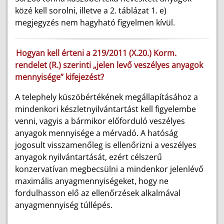
közé kell sorolni, illetve a 2. táblázat 1. e)
megjegyzés nem hagyható figyelmen kívül.
Hogyan kell érteni a 219/2011 (X.20.) Korm.
rendelet (R.) szerinti „jelen levő veszélyes anyagok
mennyisége” kifejezést?
A telephely küszöbértékének megállapításához a
mindenkori készletnyilvántartást kell figyelembe
venni, vagyis a bármikor előforduló veszélyes
anyagok mennyisége a mérvadó. A hatóság
jogosult visszamenőleg is ellenőrizni a veszélyes
anyagok nyilvántartását, ezért célszerű
konzervatívan megbecsülni a mindenkor jelenlévő
maximális anyagmennyiségeket, hogy ne
fordulhasson elő az ellenőrzések alkalmával
anyagmennyiség túllépés.