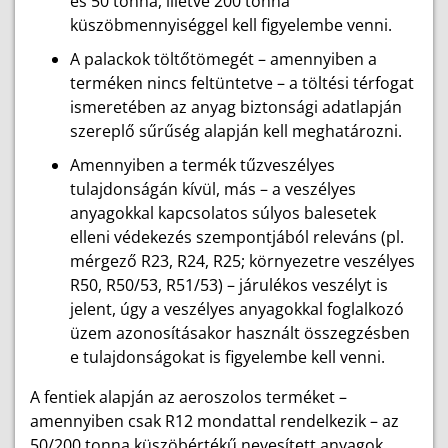
és 50 tonna, illetve 200 tonna
küszöbmennyiséggel kell figyelembe venni.
A palackok töltőtömegét – amennyiben a
terméken nincs feltüntetve – a töltési térfogat
ismeretében az anyag biztonsági adatlapján
szereplő sűrűség alapján kell meghatározni.
Amennyiben a termék tűzveszélyes
tulajdonságán kívül, más – a veszélyes
anyagokkal kapcsolatos súlyos balesetek
elleni védekezés szempontjából releváns (pl.
mérgező R23, R24, R25; környezetre veszélyes
R50, R50/53, R51/53) – járulékos veszélyt is
jelent, úgy a veszélyes anyagokkal foglalkozó
üzem azonosításakor használt összegzésben
e tulajdonságokat is figyelembe kell venni.
A fentiek alapján az aeroszolos terméket –
amennyiben csak R12 mondattal rendelkezik – az
50/200 tonna küszöbértékű nevesített anyagok