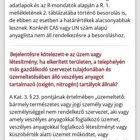
adatlapok és az R-mondatok alapján a R. 1.
mellékletének 2. táblázatába történő besorolás is,
de ebben az esetben a határértékek alacsonyabbak
lesznek. Konkrét CAS vagy UN szám alapú
anyaglista nem áll rendelkezésre a besoroláshoz.
Bejelentésre kötelezett-e az üzem vagy
létesítmény, ha elkerített területen, a telephelyén
más gazdálkodó szervezet tulajdonában és
üzemeltetésében álló veszélyes anyagot
tartalmazó (oxigén, nitrogén) tartályok állnak?
A Kat. 3. § 23. pontjának értelmében „üzemeltető:
bármely természetes vagy jogi személy vagy jogi
személyiséggel nem rendelkező szervezet, aki vagy
amely veszélyes anyagokkal foglalkozó üzemet,
veszélyes anyagokkal foglalkozó létesítményt vagy
küszöbérték alatti üzemet működtet, vagy