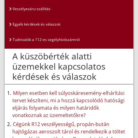
Veszélyesáru-szállítás
Egyéb kérdések és válaszok
Tudnivalók a 112-es segélyhívószámról
A küszöbérték alatti
üzemekkel kapcsolatos
kérdések és válaszok
Milyen esetben kell súlyoskáresemény-elhárítási
tervet készíteni, mi a hozzá kapcsolódó hatósági
eljárás folyamata és milyen határidők
vonatkoznak az üzemeltetőkre?
Cégünk R12 veszélyességű, propán-bután
hajtógázas aeroszolt tárol és rendelkezik a töltet