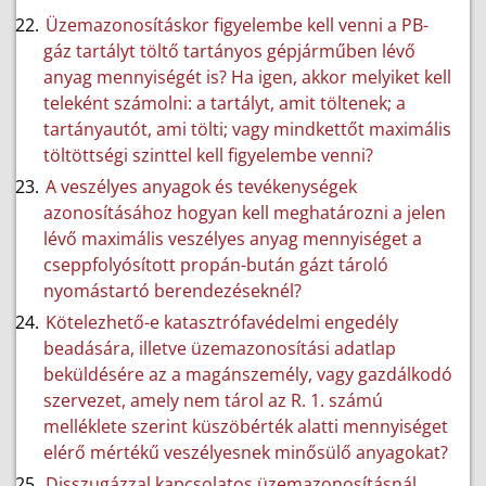
Üzemazonosításkor figyelembe kell venni a PB-
gáz tartályt töltő tartányos gépjárműben lévő
anyag mennyiségét is? Ha igen, akkor melyiket kell
teleként számolni: a tartályt, amit töltenek; a
tartányautót, ami tölti; vagy mindkettőt maximális
töltöttségi szinttel kell figyelembe venni?
A veszélyes anyagok és tevékenységek
azonosításához hogyan kell meghatározni a jelen
lévő maximális veszélyes anyag mennyiséget a
cseppfolyósított propán-bután gázt tároló
nyomástartó berendezéseknél?
Kötelezhető-e katasztrófavédelmi engedély
beadására, illetve üzemazonosítási adatlap
beküldésére az a magánszemély, vagy gazdálkodó
szervezet, amely nem tárol az R. 1. számú
melléklete szerint küszöbérték alatti mennyiséget
elérő mértékű veszélyesnek minősülő anyagokat?
Disszugázzal kapcsolatos üzemazonosításnál