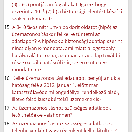
(3) b)-d) pontjában foglaltakat. Igaz-e, hogy
eszerint a 10. § (2) b) a biztonsági jelentést készítő
szakértő kimarad?
A 8-10 %-os nátrium-hipoklorit oldatot (hipó) az
üzemazonosításkor fel kell-e tüntetni az
adatlapon? A hipónak a biztonsági adatlap szerint
nincs olyan R-mondata, ami miatt a jogszabály
hatálya alá tartozna, azonban az adatlap további
része oxidáló hatásról is ír, de erre utaló R-
mondat nincs.
Kell-e üzemazonosítási adatlapot benyújtaniuk a
hatóság felé a 2012. január 1. előtt már
katasztrófavédelmi engedéllyel rendelkező alsó-,
illetve felső küszöbértékű üzemeknek is?
Az üzemazonosításhoz szükséges adatlapok
letölthetőek-e valahonnan?
Az üzemazonosításhoz szükséges adatlapokat
telephelyenként vagy cégenként kell-e kitölteni?