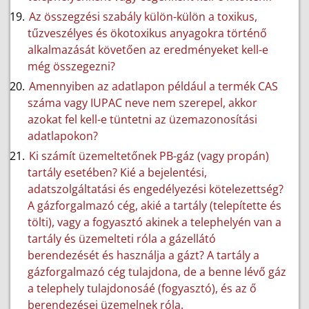
Az összegzési szabály külön-külön a toxikus,
tűzveszélyes és ökotoxikus anyagokra történő
alkalmazását követően az eredményeket kell-e
még összegezni?
Amennyiben az adatlapon például a termék CAS
száma vagy IUPAC neve nem szerepel, akkor
azokat fel kell-e tüntetni az üzemazonosítási
adatlapokon?
Ki számít üzemeltetőnek PB-gáz (vagy propán)
tartály esetében? Kié a bejelentési,
adatszolgáltatási és engedélyezési kötelezettség?
A gázforgalmazó cég, akié a tartály (telepítette és
tölti), vagy a fogyasztó akinek a telephelyén van a
tartály és üzemelteti róla a gázellátó
berendezését és használja a gázt? A tartály a
gázforgalmazó cég tulajdona, de a benne lévő gáz
a telephely tulajdonosáé (fogyasztó), és az ő
berendezései üzemelnek róla.