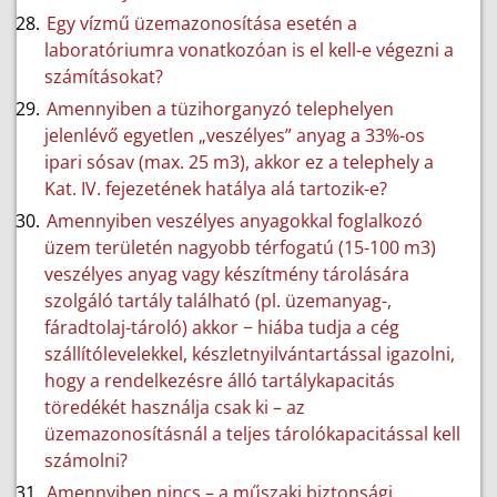
Egy vízmű üzemazonosítása esetén a
laboratóriumra vonatkozóan is el kell-e végezni a
számításokat?
Amennyiben a tüzihorganyzó telephelyen
jelenlévő egyetlen „veszélyes” anyag a 33%-os
ipari sósav (max. 25 m3), akkor ez a telephely a
Kat. IV. fejezetének hatálya alá tartozik-e?
Amennyiben veszélyes anyagokkal foglalkozó
üzem területén nagyobb térfogatú (15-100 m3)
veszélyes anyag vagy készítmény tárolására
szolgáló tartály található (pl. üzemanyag-,
fáradtolaj-tároló) akkor − hiába tudja a cég
szállítólevelekkel, készletnyilvántartással igazolni,
hogy a rendelkezésre álló tartálykapacitás
töredékét használja csak ki – az
üzemazonosításnál a teljes tárolókapacitással kell
számolni?
Amennyiben nincs – a műszaki biztonsági