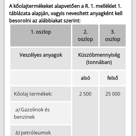
A kőolajtermékeket alapvetően a R. 1. melléklet 1.
táblázata alapján, vagyis nevesített anyagként kell
besorolni az alábbiakat szerint:
1. oszlop
2.
3.
oszlop
oszlop
Veszélyes anyagok
Küszöbmennyiség
(tonnában)
alsó
felső
Kőolaj termékek:
2 500
25 000
a)
Gazolinok és
benzinek
b)
petróleumok