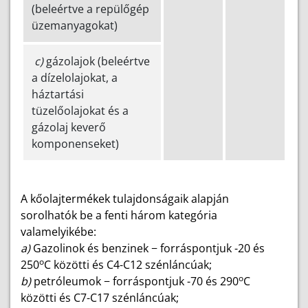
(beleértve a repülőgép
üzemanyagokat)
c)
gázolajok (beleértve
a dízelolajokat, a
háztartási
tüzelőolajokat és a
gázolaj keverő
komponenseket)
A kőolajtermékek tulajdonságaik alapján
sorolhatók be a fenti három kategória
valamelyikébe:
a)
Gazolinok és benzinek − forráspontjuk -20 és
o
250
C közötti és C4-C12 szénláncúak;
o
b)
petróleumok − forráspontjuk -70 és 290
C
közötti és C7-C17 szénláncúak;