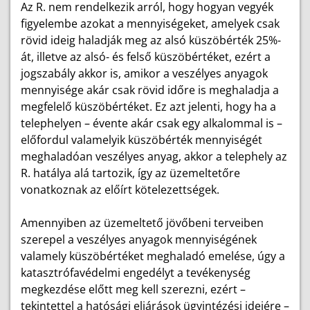
Az R. nem rendelkezik arról, hogy hogyan vegyék
figyelembe azokat a mennyiségeket, amelyek csak
rövid ideig haladják meg az alsó küszöbérték 25%-
át, illetve az alsó- és felső küszöbértéket, ezért a
jogszabály akkor is, amikor a veszélyes anyagok
mennyisége akár csak rövid időre is meghaladja a
megfelelő küszöbértéket. Ez azt jelenti, hogy ha a
telephelyen – évente akár csak egy alkalommal is –
előfordul valamelyik küszöbérték mennyiségét
meghaladóan veszélyes anyag, akkor a telephely az
R. hatálya alá tartozik, így az üzemeltetőre
vonatkoznak az előírt kötelezettségek.
Amennyiben az üzemeltető jövőbeni terveiben
szerepel a veszélyes anyagok mennyiségének
valamely küszöbértéket meghaladó emelése, úgy a
katasztrófavédelmi engedélyt a tevékenység
megkezdése előtt meg kell szerezni, ezért –
tekintettel a hatósági eljárások ügyintézési idejére –