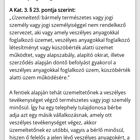
A Kat. 3. § 23. pontja szerint:
„
Üzemeltető:
bármely természetes vagy jogi
személy vagy jogi személyiséggel nem rendelkező
szervezet, aki vagy amely veszélyes anyagokkal
foglalkozó üzemet, veszélyes anyagokkal foglalkozó
létesítményt vagy küszöbérték alatti üzemet
működtet, vagy alapszabály, alapító okirat, illetve
szerződés alapján döntő befolyást gyakorol a
veszélyes anyagokkal foglalkozó üzem, küszöbérték
alatti üzem működésére.”
A fentiek alapján tehát üzemeltetőnek a veszélyes
tevékenységet végző természetes vagy jogi személy
minősül. Így ha egy telephely tulajdonosa bérbe
adja azt egy másik vállalkozásnak, amely ott
veszélyes tevékenységet végez, akkor
üzemeltetőnek ez utóbbi, vagyis a bérlő minősül,
hiszen ő felelős a jelen lévő veszélyes anyagokért, a