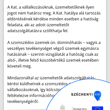
A Kat. a vállalkozásoknak, üzemeltetőknek ilyen
jogot nem határoz meg. A Kat. hatálya alá tartozás
eldöntésének kérdése minden esetben a hatóság
feladata, aki az adott üzemeltetőt
adatszolgáltatásra szólíthatja fel.
A szomszédos üzemek ún. dominóhatás − vagyis a
veszélyes tevékenységet végző üzemek egymásra
hatásának − szerinti vizsgálatát a hatóság csak az
alsó-, illetve felső küszöbértékű üzemek esetében
követeli meg.
Mindazonáltal az üzemeltetők adatszolgáltatás-
kérést küldhetnek a szomszédos üzemeknek,
vállalkozásoknak, így kölcsönös együttműködést
feltételezve információhoz juthatnak azok
tevékenységéről.