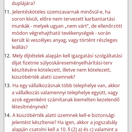
duplájára?
Jelentésköteles üzemzavarnak minősül-e, ha
soron kívüli, előre nem tervezett karbantartási
munkák - melyek ugyan „nem várt”, de ellenőrzött
módon végrehajtható tevékenységek - során
került ki veszélyes anyag, vagy történt részleges
leállás?
Mely díjtételek alapján kell igazgatási szolgáltatási
díjat fizetnie súlyoskáreseményelhárítási-terv
készítésére kötelezett, illetve nem kötelezett,
küszöbérték alatti üzemnek?
Ha egy vállalkozásnak több telephelye van, akkor
a vállalkozás valamennyi telephelye együtt, vagy
azok egyenként számítanak kiemelten kezelendő
létesítménynek?
A küszöbérték alatti üzemnek kell-e biztonsági
jelentést készítenie? Ha igen, akkor a jogszabály
alapján csatolni kell a 10. § (2) a) és c) valamint a