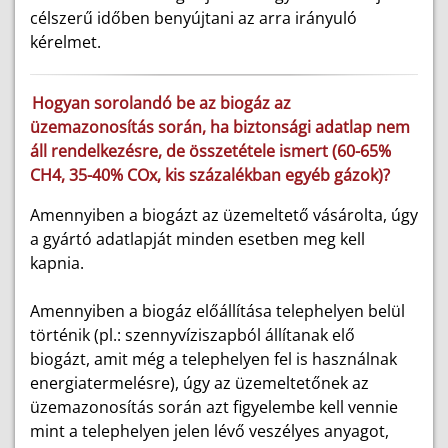
célszerű időben benyújtani az arra irányuló
kérelmet.
Hogyan sorolandó be az biogáz az
üzemazonosítás során, ha biztonsági adatlap nem
áll rendelkezésre, de összetétele ismert (60-65%
CH4, 35-40% COx, kis százalékban egyéb gázok)?
Amennyiben a biogázt az üzemeltető vásárolta, úgy
a gyártó adatlapját minden esetben meg kell
kapnia.
Amennyiben a biogáz előállítása telephelyen belül
történik (pl.: szennyvíziszapból állítanak elő
biogázt, amit még a telephelyen fel is használnak
energiatermelésre), úgy az üzemeltetőnek az
üzemazonosítás során azt figyelembe kell vennie
mint a telephelyen jelen lévő veszélyes anyagot,