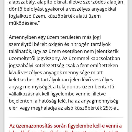
alapszabály, alapító okirat, illetve szerződés alapján
döntő befolyást gyakorol a veszélyes anyagokkal
foglalkozó üzem, küszöbérték alatti üzem
működésére.”
Amennyiben egy üzem területén más jogi
személytől bérelt oxigén és nitrogén tartályok
találhatók, úgy az üzem esetében nem jelentkezik
üzemeltetői jogviszony. Az üzemmel kapcsolatban
jogszabályi kötelezettség csak a fent említetteken
kívüli veszélyes anyagok mennyisége miatt
keletkezhet. A tartályokban jelen lévő veszélyes
anyag mennyiségét a tulajdonos-üzembentartó
vállalkozásnak kell figyelembe vennie, illetve
bejelenteni a hatóság felé, ha az anyagmennyiség
eléri vagy meghaladja az alsó küszöbérték 25%-át.
Az üzemazonosítás során figyelembe kell-e venni a