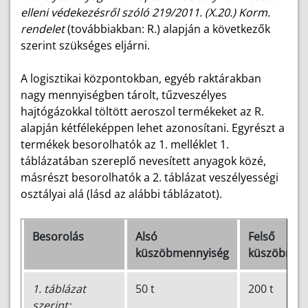
elleni védekezésről szóló 219/2011. (X.20.) Korm.
rendelet
(továbbiakban: R.) alapján a következők
szerint szükséges eljárni.
A logisztikai központokban, egyéb raktárakban
nagy mennyiségben tárolt, tűzveszélyes
hajtógázokkal töltött aeroszol termékeket az R.
alapján kétféleképpen lehet azonosítani. Egyrészt a
termékek besorolhatók az 1. melléklet 1.
táblázatában szereplő nevesített anyagok közé,
másrészt besorolhatók a 2. táblázat veszélyességi
osztályai alá (lásd az alábbi táblázatot).
Besorolás
Alsó
Felső
küszöbmennyiség
küszöbmen
1. táblázat
50 t
200 t
szerint: