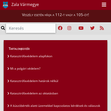
Zala Vármegye
Veszély esetén hívja a 112-t vagy a 105-öt!
GYIK
>
Gyakran ismételt kérdések
>
Tartalomjegyzék
A küszöbérték alatti üzemekkel kapcsolatos
Katasztrófavédelem alapfokon
kérdések és válaszok
Mi a polgári védelem?
Katasztrófavédelem határok nélkül
Katasztrófavédelem az oktatásban
A küszöbérték alatti üzemekkel kapcsolatos kérdések és válaszok