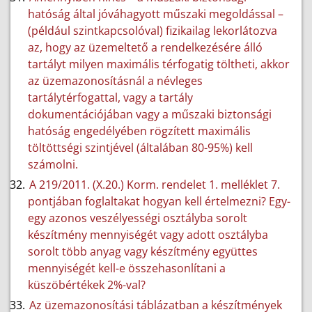
hatóság által jóváhagyott műszaki megoldással –
(például szintkapcsolóval) fizikailag lekorlátozva
az, hogy az üzemeltető a rendelkezésére álló
tartályt milyen maximális térfogatig töltheti, akkor
az üzemazonosításnál a névleges
tartálytérfogattal, vagy a tartály
dokumentációjában vagy a műszaki biztonsági
hatóság engedélyében rögzített maximális
töltöttségi szintjével (általában 80-95%) kell
számolni.
A 219/2011. (X.20.) Korm. rendelet 1. melléklet 7.
pontjában foglaltakat hogyan kell értelmezni? Egy-
egy azonos veszélyességi osztályba sorolt
készítmény mennyiségét vagy adott osztályba
sorolt több anyag vagy készítmény együttes
mennyiségét kell-e összehasonlítani a
küszöbértékek 2%-val?
Az üzemazonosítási táblázatban a készítmények