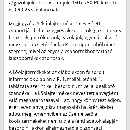
o
c)
gázolajok − forráspontjuk -150 és 500
C közötti
és C9-C25 szénláncúak.
Megjegyzés: A "kőolajtermékek" nevesített
csoportján belül az egyes alcsoportok (gazolinok és
benzinek, petróleumok, gázolajok) egymástól való
megkülönböztetésének a R. szempontjából nincs
szerepe, mivel az egyes alcsoportokhoz tartozó
küszöbértékek azonosak.
A kőolajtermékeket az előbbiekben felsorolt
információk alapján a R. 1. mellékletének 1.
táblázata szerint kell besorolni, mivel a jogalkotó
szándéka − a kőolajtermékek nevesített anyagként
való meghatározásával − az, hogy könnyítést adjon,
ezért ezen anyagokra magasabb határértékeket
adott meg. Amennyiben az üzemeltető a
kőolajtermékeket nem tudja a fenti adatok alapján
besorolni, akkor alkalmazható a biztonsági