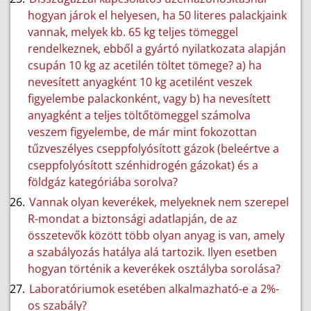
hogyan járok el helyesen, ha 50 literes palackjaink
vannak, melyek kb. 65 kg teljes tömeggel
rendelkeznek, ebből a gyártó nyilatkozata alapján
csupán 10 kg az acetilén töltet tömege? a) ha
nevesített anyagként 10 kg acetilént veszek
figyelembe palackonként, vagy b) ha nevesített
anyagként a teljes töltőtömeggel számolva
veszem figyelembe, de már mint fokozottan
tűzveszélyes cseppfolyósított gázok (beleértve a
cseppfolyósított szénhidrogén gázokat) és a
földgáz kategóriába sorolva?
Vannak olyan keverékek, melyeknek nem szerepel
R-mondat a biztonsági adatlapján, de az
összetevők között több olyan anyag is van, amely
a szabályozás hatálya alá tartozik. Ilyen esetben
hogyan történik a keverékek osztályba sorolása?
Laboratóriumok esetében alkalmazható-e a 2%-
os szabály?