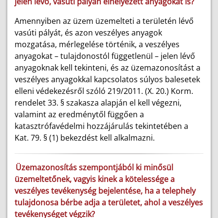
jelen lévő, vasúti pályán elhelyezett anyagokat is?
Amennyiben az üzem üzemelteti a területén lévő
vasúti pályát, és azon veszélyes anyagok
mozgatása, mérlegelése történik, a veszélyes
anyagokat – tulajdonostól függetlenül – jelen lévő
anyagoknak kell tekinteni, és az üzemazonosítást a
veszélyes anyagokkal kapcsolatos súlyos balesetek
elleni védekezésről szóló 219/2011. (X. 20.) Korm.
rendelet 33. § szakasza alapján el kell végezni,
valamint az eredménytől függően a
katasztrófavédelmi hozzájárulás tekintetében a
Kat. 79. § (1) bekezdést kell alkalmazni.
Üzemazonosítás szempontjából ki minősül
üzemeltetőnek, vagyis kinek a kötelessége a
veszélyes tevékenység bejelentése, ha a telephely
tulajdonosa bérbe adja a területet, ahol a veszélyes
tevékenységet végzik?