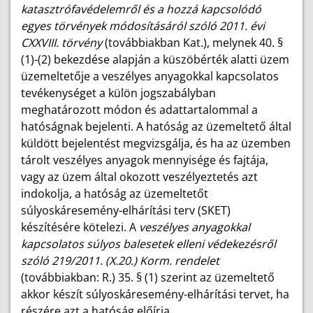
katasztrófavédelemről és a hozzá kapcsolódó
egyes törvények módosításáról szóló 2011. évi
CXXVIII. törvény
(továbbiakban Kat.), melynek 40. §
(1)-(2) bekezdése alapján a küszöbérték alatti üzem
üzemeltetője a veszélyes anyagokkal kapcsolatos
tevékenységet a külön jogszabályban
meghatározott módon és adattartalommal a
hatóságnak bejelenti. A hatóság az üzemeltető által
küldött bejelentést megvizsgálja, és ha az üzemben
tárolt veszélyes anyagok mennyisége és fajtája,
vagy az üzem által okozott veszélyeztetés azt
indokolja, a hatóság az üzemeltetőt
súlyoskáresemény-elhárítási terv (SKET)
készítésére kötelezi. A
veszélyes anyagokkal
kapcsolatos súlyos balesetek elleni védekezésről
szóló 219/2011. (X.20.) Korm. rendelet
(továbbiakban: R.) 35. § (1) szerint az üzemeltető
akkor készít súlyoskáresemény-elhárítási tervet, ha
részére azt a hatóság előírja.