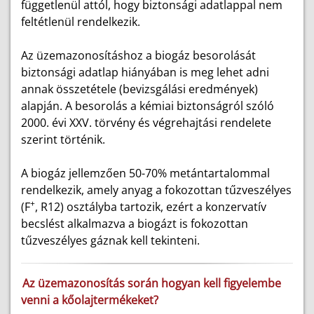
függetlenül attól, hogy biztonsági adatlappal nem
feltétlenül rendelkezik.
Az üzemazonosításhoz a biogáz besorolását
biztonsági adatlap hiányában is meg lehet adni
annak összetétele (bevizsgálási eredmények)
alapján. A besorolás a kémiai biztonságról szóló
2000. évi XXV. törvény és végrehajtási rendelete
szerint történik.
A biogáz jellemzően 50-70% metántartalommal
rendelkezik, amely anyag a fokozottan tűzveszélyes
+
(F
, R12) osztályba tartozik, ezért a konzervatív
becslést alkalmazva a biogázt is fokozottan
tűzveszélyes gáznak kell tekinteni.
Az üzemazonosítás során hogyan kell figyelembe
venni a kőolajtermékeket?