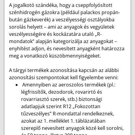
A jogalkotó szándéka, hogy a cseppfolyósított
szénhidrogén gázokra (például palackos propán-
bután gázkeverék) a veszélyességi osztályokba
sorolás helyett – ami az anyagok és vegyületek
veszélyességére és kockázatára utaló „R-
mondatok” alapján kategorizálja az anyagokat –
enyhítést adjon, és nevesített anyagként határozza
meg a vonatkozó küszöbmennyiségeket.
A tárgyi termékek azonosítása kapcsán az alábbi
azonosítási szempontokat kell figyelembe venni:
Amennyiben az aeroszolos termékek (pl.:
légfrissítők, dezodorok, rovarirtó és
rovarriasztó szerek, stb.) biztonsági
adatlapjuk szerint R12 „Fokozottan
tűzveszélyes” R-mondattal rendelkeznek,
azokat az 1. melléklet 1. táblázatában
szereplő nevesített anyagok közé kell sorolni,