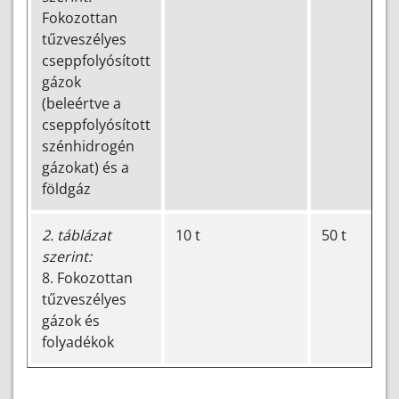
Fokozottan
tűzveszélyes
cseppfolyósított
gázok
(beleértve a
cseppfolyósított
szénhidrogén
gázokat) és a
földgáz
2. táblázat
10 t
50 t
szerint:
8. Fokozottan
tűzveszélyes
gázok és
folyadékok