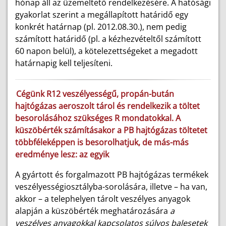
hónap áll az üzemeltető rendelkezésére. A hatósági
gyakorlat szerint a megállapított határidő egy
konkrét határnap (pl. 2012.08.30.), nem pedig
számított határidő (pl. a kézhezvételtől számított
60 napon belül), a kötelezettségeket a megadott
határnapig kell teljesíteni.
Cégünk R12 veszélyességű, propán-bután
hajtógázas aeroszolt tárol és rendelkezik a töltet
besorolásához szükséges R mondatokkal. A
küszöbérték számításakor a PB hajtógázas töltetet
többféleképpen is besorolhatjuk, de más-más
eredménye lesz: az egyik
A gyártott és forgalmazott PB hajtógázas termékek
veszélyességiosztályba-sorolására, illetve – ha van,
akkor – a telephelyen tárolt veszélyes anyagok
alapján a küszöbérték meghatározására
a
veszélyes anyagokkal kapcsolatos súlyos balesetek