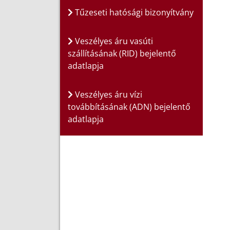
Tűzeseti hatósági bizonyítvány
Veszélyes áru vasúti
szállításának (RID) bejelentő
adatlapja
Veszélyes áru vízi
továbbításának (ADN) bejelentő
adatlapja