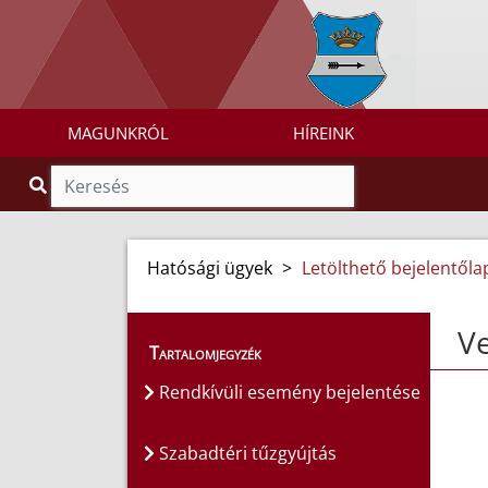
MAGUNKRÓL
HÍREINK
Hatósági ügyek
>
Letölthető bejelentől
Ve
Tartalomjegyzék
Rendkívüli esemény bejelentése
Szabadtéri tűzgyújtás