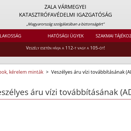
ZALA VÁRMEGYEI
KATASZTRÓFAVÉDELMI IGAZGATÓSÁG
„Magyarország szolgálatában a biztonságért”
LAKOSSÁG
HATÓSÁGI ÜGYEK
SZAKMAI TÁJÉKO
Veszély esetén hívja a 112-t vagy a 105-öt!
apok, kérelem minták
>
Veszélyes áru vízi továbbításának (
szélyes áru vízi továbbításának (A