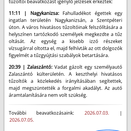
tűzoltói beavatkozást igénylő jelzések érkeztek:
11:11 | Nagykanizsa:
Fahulladékot égettek egy
ingatlan területén Nagykanizsán, a Szentpéteri
úton. A város hivatásos tűzoltóinak felszólítására a
helyszínen tartózkodó személyek megkezdte a tűz
oltását. Az egység a kisebb izzó részeket
vízsugárral oltotta el, majd felhívták az ott dolgozók
figyelmét a tűzgyújtási szabályok betartására.
20:39 | Zalaszántó:
Vadat gázolt egy személyautó
Zalaszántó külterületén. A keszthelyi hivatásos
tűzoltók a közlekedés irányításában segítettek,
majd megszüntették a forgalmi akadályt. Az autó
áramtalanítására nem volt szükség.
További beavatkozásaink:
2026.07.03.
|
2026.07.05.