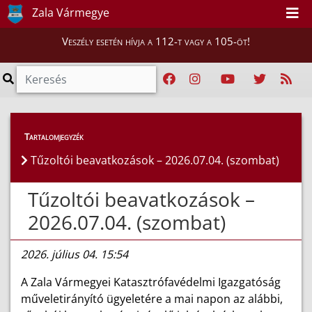
Zala Vármegye
Veszély esetén hívja a 112-t vagy a 105-öt!
Híreink
>
Hírek
Tartalomjegyzék
Tűzoltói beavatkozások – 2026.07.04. (szombat)
Tűzoltói beavatkozások –
2026.07.04. (szombat)
2026. július 04. 15:54
A Zala Vármegyei Katasztrófavédelmi Igazgatóság
műveletirányító ügyeletére a mai napon az alábbi,