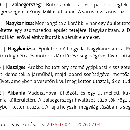
0 | Zalaegerszeg:
Bútorlapok, fa és papírok égtek 
gerszegen, a Zrínyi Miklós utcában. A város hivatásos tűzolt
4 | Nagykanizsa:
Megrongálta a korábbi vihar egy épület tet
pítette egy szomszédos épület tetejére Nagykanizsán, a 
tói kézi erővel eltávolították a sérült elemeket.
1 | Nagykanizsa:
Épületre dőlt egy fa Nagykanizsán, a P
tói dugólétra és motoros láncfűrész segítségével távolították
 | Kissziget:
Árokba hajtott egy személygépkocsi Kisszigeten
rt kiemelték a járműből, majd board segítségével mentőau
vet, amelyben a vezetőn kívül még ketten utaztak, ők el tud
 | Alibánfa:
Vaddisznóval ütközött és egy út melletti ku
ánfa külterületén. A zalaegerszegi hivatásos tűzoltók rögzí
ben ketten utaztak. A raj a helyszín megvilágításában is se
bbi beavatkozásaink:
2026.07.02.
|
2026.07.04.