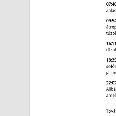
07:4
Zalae
09:5
átre
tűzol
16:1
tűzol
18:35
sofő
jármű
22:02
Alib
amely
Tová