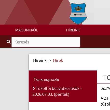
MAGUNKRÓL
HÍREINK
Híreink
>
Hírek
Tű
Tartalomjegyzék
Tűzoltói beavatkozások –
2026.
2026.07.03. (péntek)
A Za
tűzol