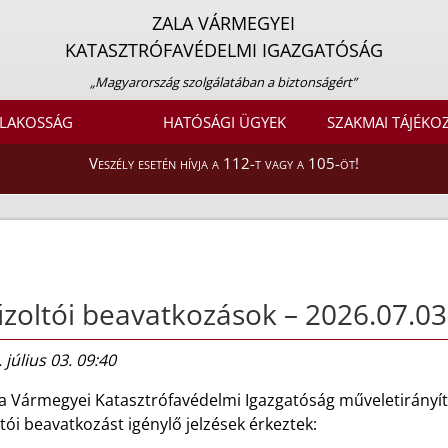
ZALA VÁRMEGYEI
KATASZTRÓFAVÉDELMI IGAZGATÓSÁG
„Magyarország szolgálatában a biztonságért”
LAKOSSÁG
HATÓSÁGI ÜGYEK
SZAKMAI TÁJÉKO
Veszély esetén hívja a 112-t vagy a 105-öt!
zoltói beavatkozások – 2026.07.03
 július 03. 09:40
la Vármegyei Katasztrófavédelmi Igazgatóság műveletirányít
tói beavatkozást igénylő jelzések érkeztek: