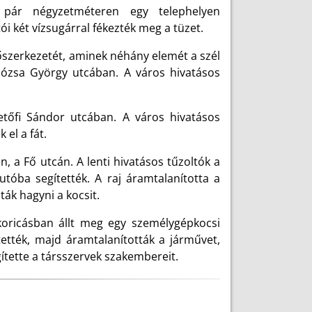
pár négyzetméteren egy telephelyen
ói két vízsugárral fékezték meg a tüzet.
őszerkezetét, aminek néhány elemét a szél
Dózsa György utcában. A város hivatásos
etőfi Sándor utcában. A város hivatásos
 el a fát.
, a Fő utcán. A lenti hivatásos tűzoltók a
tóba segítették. A raj áramtalanította a
ták hagyni a kocsit.
koricásban állt meg egy személygépkocsi
tették, majd áramtalanították a járművet,
gítette a társszervek szakembereit.