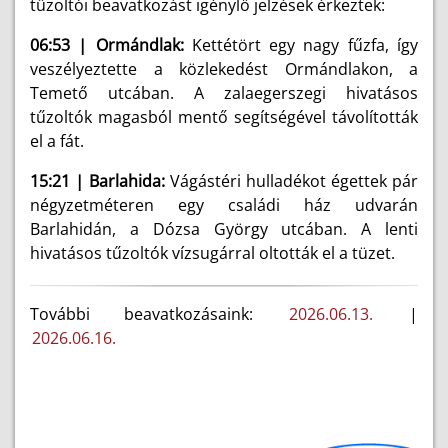
tűzoltói beavatkozást igénylő jelzések érkeztek:
06:53 | Ormándlak:
Kettétört egy nagy fűzfa, így
veszélyeztette a közlekedést Ormándlakon, a
Temető utcában. A zalaegerszegi hivatásos
tűzoltók magasból mentő segítségével távolították
el a fát.
15:21 | Barlahida:
Vágástéri hulladékot égettek pár
négyzetméteren egy családi ház udvarán
Barlahidán, a Dózsa György utcában. A lenti
hivatásos tűzoltók vízsugárral oltották el a tüzet.
További beavatkozásaink:
2026.06.13.
|
2026.06.16.