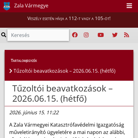
Zala Vármegye
Veszély esetén hívja a 112-t vagy a 105-öt!
Híreink
>
Hírek
Tartalomjegyzék
Tűzoltói beavatkozások – 2026.06.15. (hétfő)
Tűzoltói beavatkozások –
2026.06.15. (hétfő)
2026. június 15. 11:22
A Zala Vármegyei Katasztrófavédelmi Igazgatóság
műveletirányító ügyeletére a mai napon az alábbi,