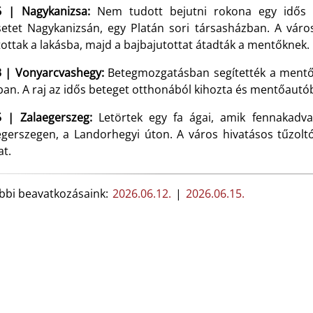
6 | Nagykanizsa:
Nem tudott bejutni rokona egy idős s
setet Nagykanizsán, egy Platán sori társasházban. A város
ottak a lakásba, majd a bajbajutottat átadták a mentőknek.
3 | Vonyarcvashegy:
Betegmozgatásban segítették a mentő
ban. A raj az idős beteget otthonából kihozta és mentőautó
5 | Zalaegerszeg:
Letörtek egy fa ágai, amik fennakadva 
egerszegen, a Landorhegyi úton. A város hivatásos tűzoltói
at.
bbi beavatkozásaink:
2026.06.12.
|
2026.06.15.