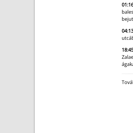
01:1
bale
bejut
04:1
utcá
18:4
Zala
ágak
Tová