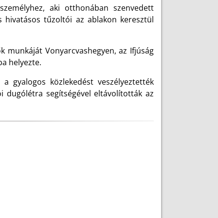
zemélyhez, aki otthonában szenvedett
 hivatásos tűzoltói az ablakon keresztül
k munkáját Vonyarcvashegyen, az Ifjúság
ba helyezte.
a gyalogos közlekedést veszélyeztették
 dugólétra segítségével eltávolították az