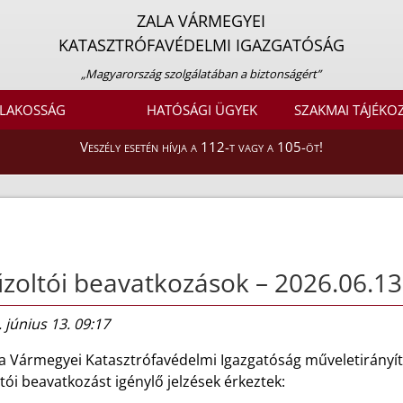
ZALA VÁRMEGYEI
KATASZTRÓFAVÉDELMI IGAZGATÓSÁG
„Magyarország szolgálatában a biztonságért”
LAKOSSÁG
HATÓSÁGI ÜGYEK
SZAKMAI TÁJÉKO
Veszély esetén hívja a 112-t vagy a 105-öt!
zoltói beavatkozások – 2026.06.13
 június 13. 09:17
la Vármegyei Katasztrófavédelmi Igazgatóság műveletirányít
tói beavatkozást igénylő jelzések érkeztek: