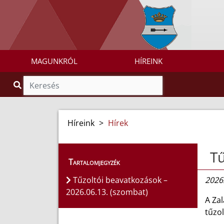
MAGUNKRÓL
HÍREINK
Híreink
>
Hírek
Tű
Tartalomjegyzék
Tűzoltói beavatkozások –
2026.
2026.06.13. (szombat)
A Za
tűzol