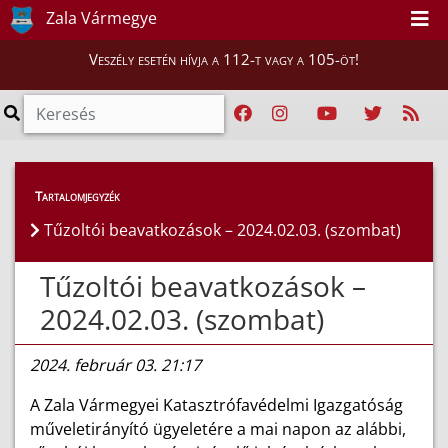
Zala Vármegye
Veszély esetén hívja a 112-t vagy a 105-öt!
Híreink
>
Hírek
Tartalomjegyzék
Tűzoltói beavatkozások – 2024.02.03. (szombat)
Tűzoltói beavatkozások –
2024.02.03. (szombat)
2024. február 03. 21:17
A Zala Vármegyei Katasztrófavédelmi Igazgatóság
műveletirányító ügyeletére a mai napon az alábbi,