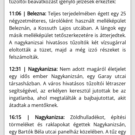
tűzoltói beavatkozást igénylő jelzések érkeztek:
11:06 | Belezna:
Teljes terjedelmében égett egy 25
négyzetméteres, tárolóként használt melléképület
Beleznán, a Kossuth Lajos utcában. A lángok egy
másik melléképület tetőszerkezetére is átterjedtek.
A nagykanizsai hivatásos tűzoltók két vízsugárral
eloltották a tüzet, majd a még izzó részeket is
felszámolták.
12:31 | Nagykanizsa:
Nem adott magáról életjelet
egy idős ember Nagykanizsán, egy Garay utcai
társasházban. A város hivatásos tűzoltói létraszer
segítségével, az erkélyen keresztül jutottak be az
ingatlanba, ahol megtalálták a bajbajutottat, akit
átadtak a mentőknek.
16:15 | Nagykanizsa:
Zöldhulladékot, építési
törmeléket és raklapokat égettek Nagykanizsán,
egy Bartók Béla utcai panelház közelében. A tűz egy