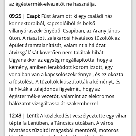
az égéstermék-elvezetőt ne használja.
09:25 | Csapi:
Füst áramlott ki egy családi ház
konnektoraiból, kapcsolóiból és belső
villanyóraszekrényéből Csapiban, az Arany János
úton. A riasztott zalakarosi hivatásos tűzoltók az
épület áramtalanítását, valamint a hálózat
átvizsgálását követően nem találtak hibát.
Ugyanakkor az egység megállapította, hogy a
kémény, amiben lerakódott korom izzott, egy
vonalban van a kapcsolószekrénnyel, és ez okozta
a füstölést. A tűzoltók kitisztították a kéményt, és
felhívták a tulajdonos figyelmét, hogy az
égéstermék-elvezetőt, valamint az elektromos
hálózatot vizsgáltassa át szakemberrel.
12:43 | Lenti:
A közlekedést veszélyeztette egy vihar
tépte fa Lentiben, a Táncsics utcában. A város
hivatásos tűzoltói magasból mentőről, motoros