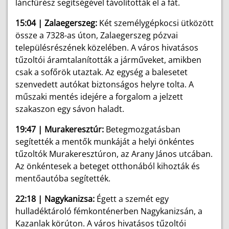
láncfűrész segítségével távolították el a fát.
15:04 | Zalaegerszeg:
Két személygépkocsi ütközött
össze a 7328-as úton, Zalaegerszeg pózvai
településrészének közelében. A város hivatásos
tűzoltói áramtalanították a járműveket, amikben
csak a sofőrök utaztak. Az egység a balesetet
szenvedett autókat biztonságos helyre tolta. A
műszaki mentés idejére a forgalom a jelzett
szakaszon egy sávon haladt.
19:47 | Murakeresztúr:
Betegmozgatásban
segítették a mentők munkáját a helyi önkéntes
tűzoltók Murakeresztúron, az Arany János utcában.
Az önkéntesek a beteget otthonából kihozták és
mentőautóba segítették.
22:18 | Nagykanizsa:
Égett a szemét egy
hulladéktároló fémkonténerben Nagykanizsán, a
Kazanlak körúton. A város hivatásos tűzoltói