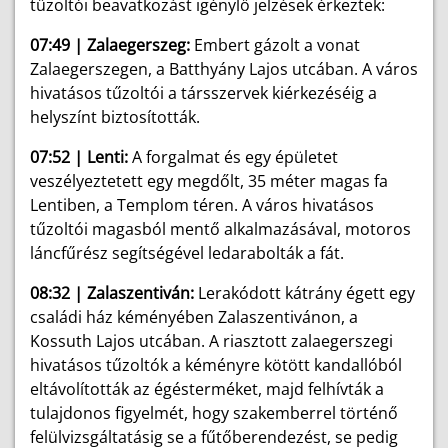
tűzoltói beavatkozást igénylő jelzések érkeztek:
07:49 | Zalaegerszeg:
Embert gázolt a vonat
Zalaegerszegen, a Batthyány Lajos utcában. A város
hivatásos tűzoltói a társszervek kiérkezéséig a
helyszínt biztosították.
07:52 | Lenti:
A forgalmat és egy épületet
veszélyeztetett egy megdőlt, 35 méter magas fa
Lentiben, a Templom téren. A város hivatásos
tűzoltói magasból mentő alkalmazásával, motoros
láncfűrész segítségével ledarabolták a fát.
08:32 | Zalaszentiván:
Lerakódott kátrány égett egy
családi ház kéményében Zalaszentivánon, a
Kossuth Lajos utcában. A riasztott zalaegerszegi
hivatásos tűzoltók a kéményre kötött kandallóból
eltávolították az égésterméket, majd felhívták a
tulajdonos figyelmét, hogy szakemberrel történő
felülvizsgáltatásig se a fűtőberendezést, se pedig