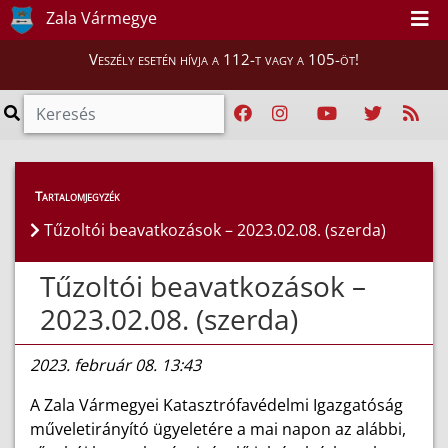
Zala Vármegye
Veszély esetén hívja a 112-t vagy a 105-öt!
Híreink
>
Hírek
Tartalomjegyzék
Tűzoltói beavatkozások – 2023.02.08. (szerda)
Tűzoltói beavatkozások –
2023.02.08. (szerda)
2023. február 08. 13:43
A Zala Vármegyei Katasztrófavédelmi Igazgatóság
műveletirányító ügyeletére a mai napon az alábbi,