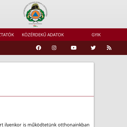
ZTATÓK
KÖZÉRDEKŰ ADATOK
GYIK
ert ilyenkor is működtetünk otthonainkban