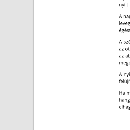
nyílt
A na
leve
égés
A sz
az ot
az a
mego
A ny
felúj
Ha m
hango
elhag