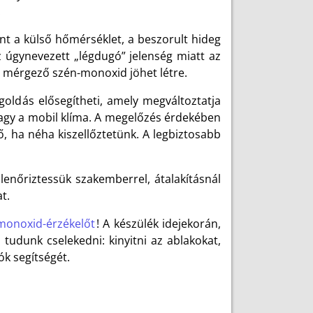
.
 a külső hőmérséklet, a beszorult hideg
 úgynevezett „légdugó” jelenség miatt az
t mérgező szén-monoxid jöhet létre.
oldás elősegítheti, amely megváltoztatja
agy a mobil klíma.
A megelőzés érdekében
, ha néha kiszellőztetünk.
A legbiztosabb
lenőriztessük szakemberrel, átalakításnál
t.
monoxid-érzékelőt
! A készülék idejekorán,
 tudunk cselekedni: kinyitni az ablakokat,
ók segítségét.