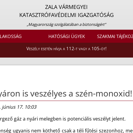
ZALA VÁRMEGYEI
KATASZTRÓFAVÉDELMI IGAZGATÓSÁG
„Magyarország szolgálatában a biztonságért”
LAKOSSÁG
HATÓSÁGI ÜGYEK
SZAKMAI TÁJÉKO
Veszély esetén hívja a 112-t vagy a 105-öt!
áron is veszélyes a szén-monoxid!
 június 17. 10:03
gező gáz a nyári melegben is potenciális veszélyt jelent.
lenség ugyanis nem köthető csak a téli fűtési szezonhoz, m