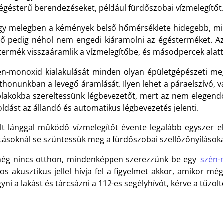
 égésterű berendezéseket, például fürdőszobai vízmelegítőt
gy melegben a kémények belső hőmérséklete hidegebb, mint
gő pedig néhol nem engedi kiáramolni az égésterméket. Az
termék visszaáramlik a vízmelegítőbe, és másodpercek alat
én-monoxid kialakulását minden olyan épületgépészeti meg
thonunkban a levegő áramlását. Ilyen lehet a páraelszívó, v
blakokba szereltessünk légbevezetőt, mert az nem elegendő
ldást az állandó és automatikus légbevezetés jelenti.
ílt lánggal működő vízmelegítőt évente legalább egyszer el
ításoknál se szüntessük meg a fürdőszobai szellőzőnyílásoka
ég nincs otthon, mindenképpen szerezzünk be egy
szén-
s akusztikus jellel hívja fel a figyelmet akkor, amikor még
yni a lakást és tárcsázni a 112-es segélyhívót, kérve a tűzolt