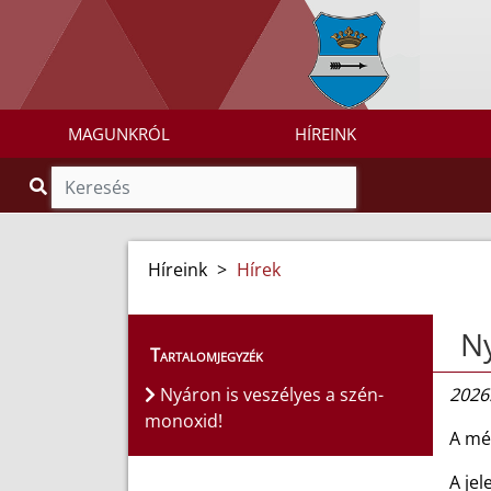
MAGUNKRÓL
HÍREINK
Híreink
>
Hírek
Ny
Tartalomjegyzék
Nyáron is veszélyes a szén-
2026.
monoxid!
A mér
A je