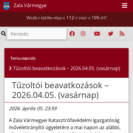
Zala Vármegye
Veszély esetén hívja a 112-t vagy a 105-öt!
Híreink
>
Hírek
Tartalomjegyzék
Tűzoltói beavatkozások – 2026.04.05. (vasárnap)
Tűzoltói beavatkozások –
2026.04.05. (vasárnap)
2026. április 05. 23:59
A Zala Vármegyei Katasztrófavédelmi Igazgatóság
műveletirányító ügyeletére a mai napon az alábbi,