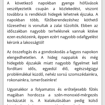
A következő napokban gyenge hófúvások
veszélyeztetik csupán a közlekedést, viszont
továbbra is rendkívüli hidegek lehetnek éjszaka. A
napokban több, fűtőberendezéshez köthető
tűzesethez is vonultak a zalai tűzoltók. Ebben az
időszakban nagyobb terhelésnek vannak kitéve
ezen eszközeink, éppen ezért nagyobb odafigyelést
kérünk a lakosságtól!
Az összefogás és a gondoskodás a fagyos napokon
elengedhetetlen. A hideg nappalok és még
hidegebb éjszakák miatt nagyobb figyelmet kell
fordítani idős, egyedül élő, egészségügyi
problémákkal küzdő, nehéz sorsú szomszédainkra,
rokonainkra, ismerőseinkre!
Ugyanakkor a folyamatos és erőteljesebb fűtés
magában hordozza a szén-monoxid-mérgezés
kockázatát is. A kialakulásában pedig külső