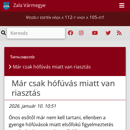
Zala Vármegye
Veszély esetén hívja a 112-t vagy a 105-öt!
Híreink
>
Hírek
Tartalomjegyzék
Már csak hófúvás miatt van riasztás
Már csak hófúvás miatt van
riasztás
2026. január 10. 10:51
Ónos esőtől már nem kell tartani, ellenben a
gyenge hófúvások miatt elsőfokú figyelmeztetés