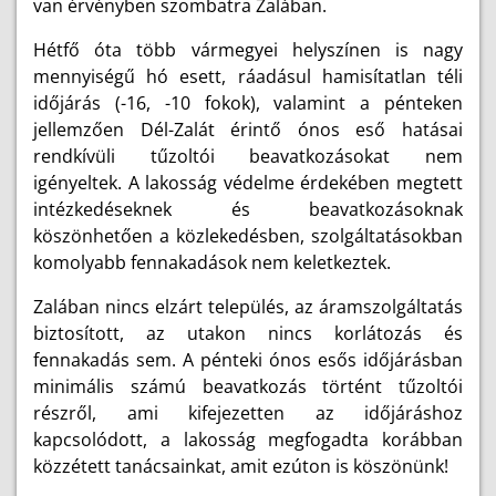
van érvényben szombatra Zalában.
Hétfő óta több vármegyei helyszínen is nagy
mennyiségű hó esett, ráadásul hamisítatlan téli
időjárás (-16, -10 fokok), valamint a pénteken
jellemzően Dél-Zalát érintő
ónos eső hatásai
rendkívüli tűzoltói beavatkozásokat nem
igényeltek. A lakosság védelme érdekében megtett
intézkedéseknek és beavatkozásoknak
köszönhetően a közlekedésben, szolgáltatásokban
komolyabb fennakadások nem keletkeztek.
Zalában nincs elzárt település, az áramszolgáltatás
biztosított, az utakon nincs korlátozás és
fennakadás sem. A pénteki ónos esős időjárásban
minimális számú beavatkozás történt tűzoltói
részről, ami kifejezetten az időjáráshoz
kapcsolódott, a lakosság megfogadta korábban
közzétett tanácsainkat, amit ezúton is köszönünk!