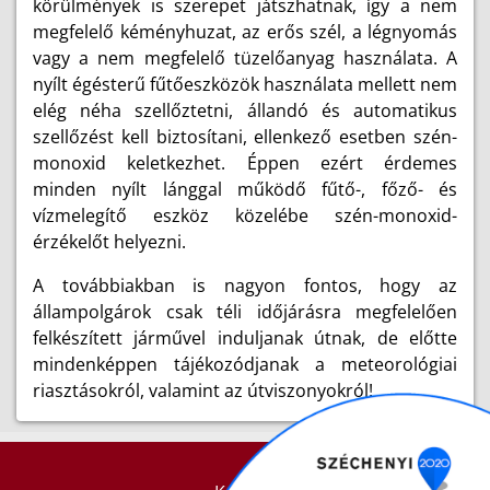
körülmények is szerepet játszhatnak, így a nem
megfelelő kéményhuzat, az erős szél, a légnyomás
vagy a nem megfelelő tüzelőanyag használata. A
nyílt égésterű fűtőeszközök használata mellett nem
elég néha szellőztetni, állandó és automatikus
szellőzést kell biztosítani, ellenkező esetben szén-
monoxid keletkezhet. Éppen ezért érdemes
minden nyílt lánggal működő fűtő-, főző- és
vízmelegítő eszköz közelébe szén-monoxid-
érzékelőt helyezni.
A továbbiakban is nagyon fontos, hogy az
állampolgárok csak téli időjárásra megfelelően
felkészített járművel induljanak útnak, de előtte
mindenképpen tájékozódjanak a meteorológiai
riasztásokról, valamint az útviszonyokról!