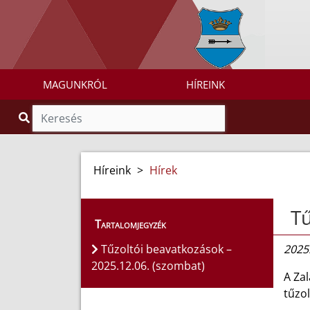
MAGUNKRÓL
HÍREINK
Híreink
>
Hírek
Tű
Tartalomjegyzék
Tűzoltói beavatkozások –
2025
2025.12.06. (szombat)
A Za
tűzol