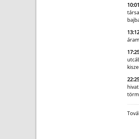
10:0
társ
bajba
13:1
áram
17:25
utcáb
kisz
22:25
hivat
törm
Tová