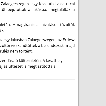
Zalaegerszegen, egy Kossuth Lajos utcai
tül bejutottak a lakásba, megtalálták a
etén. A nagykanizsai hivatásos tűzoltók
ak.
tűz egy lakásban Zalaegerszegen, az Erdész
űzoltói visszahűtötték a berendezést, majd
sérülés nem történt.
zentlászló külterületén. A keszthelyi
j az úttestet is megtisztította a