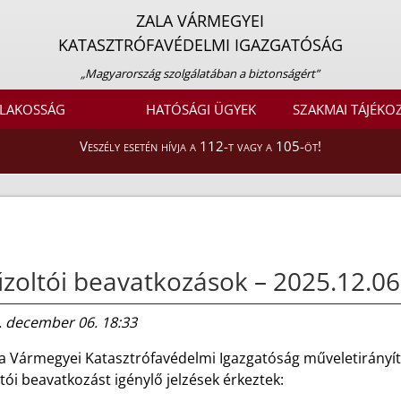
ZALA VÁRMEGYEI
KATASZTRÓFAVÉDELMI IGAZGATÓSÁG
„Magyarország szolgálatában a biztonságért”
LAKOSSÁG
HATÓSÁGI ÜGYEK
SZAKMAI TÁJÉKO
Veszély esetén hívja a 112-t vagy a 105-öt!
zoltói beavatkozások – 2025.12.06
. december 06. 18:33
la Vármegyei Katasztrófavédelmi Igazgatóság műveletirányít
tói beavatkozást igénylő jelzések érkeztek: