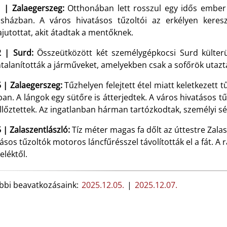
1 | Zalaegerszeg:
Otthonában lett rosszul egy idős ember 
asházban. A város hivatásos tűzoltói az erkélyen keresz
jutottat, akit átadtak a mentőknek.
2 | Surd:
Összeütközött két személygépkocsi Surd külterül
talanították a járműveket, amelyekben csak a sofőrök utazt
 | Zalaegerszeg:
Tűzhelyen felejtett étel miatt keletkezett 
an. A lángok egy sütőre is átterjedtek. A város hivatásos t
ellőztettek. Az ingatlanban hárman tartózkodtak, személyi 
 | Zalaszentlászló:
Tíz méter magas fa dőlt az úttestre Zalas
ásos tűzoltók motoros láncfűrésszel távolították el a fát. A ra
eléktől.
bbi beavatkozásaink:
2025.12.05.
|
2025.12.07.