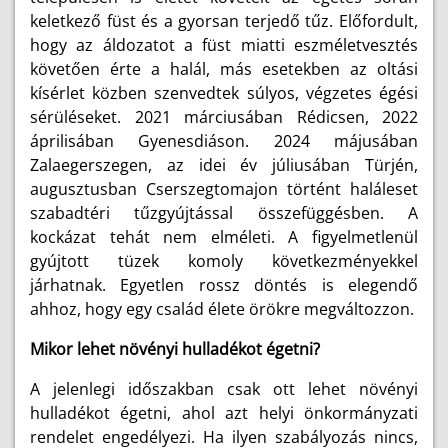
keletkező füst és a gyorsan terjedő tűz. Előfordult,
hogy az áldozatot a füst miatti eszméletvesztés
követően érte a halál, más esetekben az oltási
kísérlet közben szenvedtek súlyos, végzetes égési
sérüléseket. 2021 márciusában Rédicsen, 2022
áprilisában Gyenesdiáson. 2024 májusában
Zalaegerszegen, az idei év júliusában Türjén,
augusztusban Cserszegtomajon történt haláleset
szabadtéri tűzgyújtással összefüggésben. A
kockázat tehát nem elméleti. A figyelmetlenül
gyújtott tüzek komoly következményekkel
járhatnak. Egyetlen rossz döntés is elegendő
ahhoz, hogy egy család élete örökre megváltozzon.
Mikor lehet növényi hulladékot égetni?
A jelenlegi időszakban csak ott lehet növényi
hulladékot égetni, ahol azt helyi önkormányzati
rendelet engedélyezi. Ha ilyen szabályozás nincs,