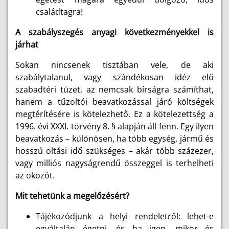
családtagra!
A szabályszegés anyagi következményekkel is
járhat
Sokan nincsenek tisztában vele, de aki
szabálytalanul, vagy szándékosan idéz elő
szabadtéri tüzet, az nemcsak bírságra számíthat,
hanem a tűzoltói beavatkozással járó költségek
megtérítésére is kötelezhető. Ez a kötelezettség a
1996. évi XXXI. törvény 8. § alapján áll fenn. Egy ilyen
beavatkozás – különösen, ha több egység, jármű és
hosszú oltási idő szükséges – akár több százezer,
vagy milliós nagyságrendű összeggel is terhelheti
az okozót.
Mit tehetünk a megelőzésért?
Tájékozódjunk a helyi rendeletről: lehet-e
egyáltalán égetni, és ha igen, mikor és