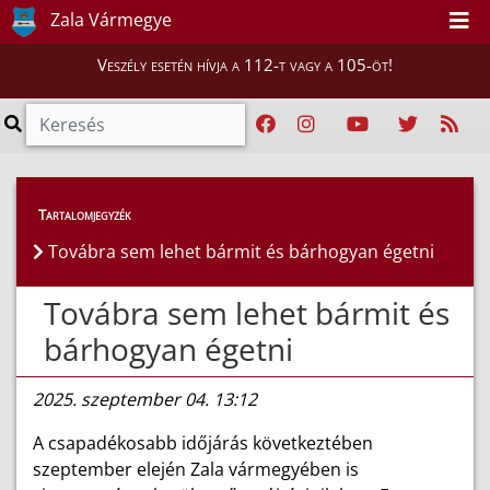
Zala Vármegye
Veszély esetén hívja a 112-t vagy a 105-öt!
Híreink
>
Hírek
Tartalomjegyzék
Továbra sem lehet bármit és bárhogyan égetni
Továbra sem lehet bármit és
bárhogyan égetni
2025. szeptember 04. 13:12
A csapadékosabb időjárás következtében
szeptember elején Zala vármegyében is