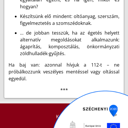
hogyan?
Készítsünk elő mindent: oltóanyag, szerszám,
figyelmeztetés a szomszédoknak.
… de jobban tesszük, ha az égetés helyett
alternatív megoldásokat alkalmazunk:
ágaprítás, komposztálás, önkormányzati
zöldhulladék-gyűjtés.
Ha baj van: azonnal hívjuk a 112-t – ne
próbálkozzunk veszélyes mentéssel vagy oltással
egyedül.
***
KAPCSOLAT
IMPRESSZUM