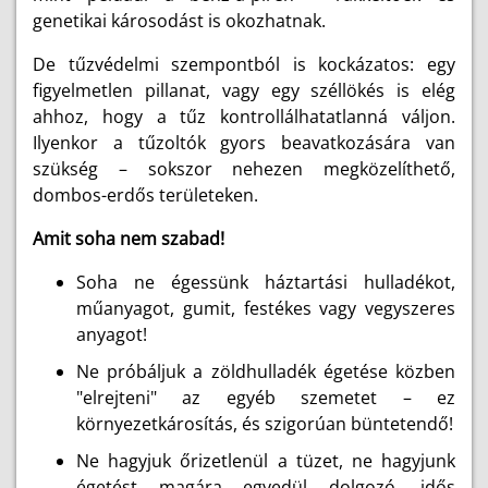
genetikai károsodást is okozhatnak.
De tűzvédelmi szempontból is kockázatos: egy
figyelmetlen pillanat, vagy egy széllökés is elég
ahhoz, hogy a tűz kontrollálhatatlanná váljon.
Ilyenkor a tűzoltók gyors beavatkozására van
szükség – sokszor nehezen megközelíthető,
dombos-erdős területeken.
Amit soha nem szabad!
Soha ne égessünk háztartási hulladékot,
műanyagot, gumit, festékes vagy vegyszeres
anyagot!
Ne próbáljuk a zöldhulladék égetése közben
"elrejteni" az egyéb szemetet – ez
környezetkárosítás, és szigorúan büntetendő!
Ne hagyjuk őrizetlenül a tüzet, ne hagyjunk
égetést magára egyedül dolgozó, idős