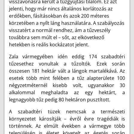
visszavonásra került a tűzgyújtási tilalom. Ez azt
jelenti, hogy már nincs általános korlátozás az
erdőkben, fásításokban és azok 200 méteres
körzetében a nyílt láng használatára. A szabályozás
visszatért a normál rendhez, ám a tűzveszély
továbbra sem múlt el – sőt, az elkövetkező
hetekben is reális kockázatot jelent.
Zala vármegyében idén eddig 174 szabadtéri
tűzesethez vonultak a tűzoltók. Ezek során
összesen 181 hektár vált a lángok martalékává. Az
esetek több mint felében a tűz alapterülete 100
négyzetméternél kisebb volt, ugyanakkor 30
alkalommal meghaladta az egy hektárt, a
legnagyobb tűz pedig 80 hektáron pusztított.
A szabadtéri tüzek nemcsak a természeti
környezetet károsítják – évről évre tragédiák is
történnek. Az elmúlt években a vármegye több
településén is életet követelt az égetés során