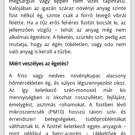
megsárgult vagy éppen nem vizes tapintású.
Valójában az igazán száraz növényi anyag szinte
füst nélkül ég, szinte csak a forró levegő vibrál
felette. Ha a tűz erős fehéres füstöt bocsát ki, az
jellemzően vízgőz – tehát az anyag még nem
alkalmas égetésre. A feketés, szürkés szín pedig azt
mutatja, hogy az égés tökéletlen, vagy oda nem
való anyag is került a tűzbe.
Miért veszélyes az égetés?
A friss vagy nedves növénykupac alacsony
hőmérsékleten ég, és súlyos légszennyezést okoz.
Az így keletkező szén-monoxid már kis
mennyiségben is okozhat rosszullétet, fejfájást,
émelygést, asztmás rohamokat. A füstben lévő
mikroszemcsék (PM10) hosszú távon szív- és
érrendszeri betegségeket, tüdőproblémákat
válthatnak ki. A füsttel keletkező egyes anyagok –
mint például a benz-a-pirén – rákkeltőek és