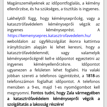
Magánszemélyeknek az időpontfoglalás, a kémény
ellenőrzése, és ha szükséges, a tisztítás is ingyenes.
Lakhelytől függ, hogy kéményseprőcég, vagy a
katasztrófavédelem kéményseprői végzik az
ingyenes kéményseprést. A
https://kemenysepres.katasztrofavedelem.hu/
weboldalon az ügyfélszolgálat ikonra kattintva
irányítószám alapján ki lehet keresni, hogy a
katasztrófavédelemnél, vagy valamelyik
kéményseprőcégnél kell-e időpontot egyeztetni az
ingyenes kéményellenőrzésre. Időpontot
ugyanezen a felületen lehet foglalni. Ha valaki
jobban szereti a telefonos ügyintézést, a
1818
-as
telefonszámon foglalhat időpontot. A telefonos
menüben a 9-es, majd 1-es nyomógombot kell
megnyomni.
Fontos tudni, hogy Zala vármegyében
a katasztrófavédelem kéményseprői végzik a
szolgáltatás a lakosság részére!