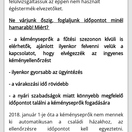
felülvizsgáltassuk az éppen nem használt
égéstermék-elvezetőket.
Ne várjunk őszig, foglaljunk időpontot minél
hamarabb! Miért?
- a kéményseprők a fűtési szezonon kívüli is
elérhetők, ajánlott ilyenkor felvenni velük a
kapcsolatot, hogy elvégezzék az ingyenes
kéményellenőrzést
- ilyenkor gyorsabb az ügyintézés
- a várakozási idő rövidebb
- a nyári szabadságok miatt könnyebb megfelelő
időpontot találni a kéményseprők fogadására
2018. január 1-je óta a kéményseprők nem mennek
ki automatikusan a családi házakhoz, az
ellenőrzésre időpontot kell egyeztetni.