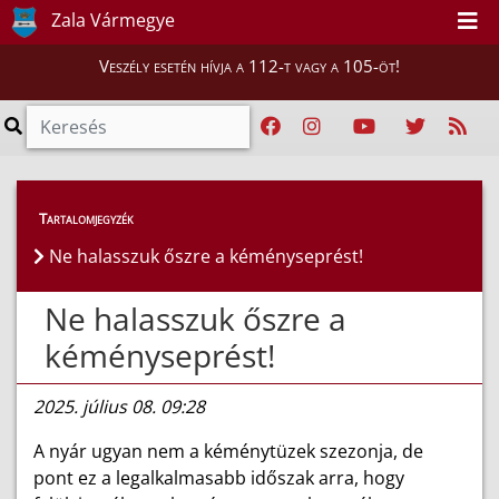
Zala Vármegye
Veszély esetén hívja a 112-t vagy a 105-öt!
Híreink
>
Hírek
Tartalomjegyzék
Ne halasszuk őszre a kéményseprést!
Ne halasszuk őszre a
kéményseprést!
2025. július 08. 09:28
A nyár ugyan nem a kéménytüzek szezonja, de
pont ez a legalkalmasabb időszak arra, hogy