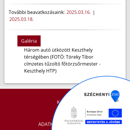
További beavatkozásaink:
2025.03.16.
|
2025.03.18.
Galéria
Három autó ütközött Keszthely
térségében (FOTÓ: Töreky Tibor
címzetes tűzoltó főtörzsőrmester -
Keszthely HTP)
KAPCSOLAT
IMPRESSZUM
ADATKEZELÉSI TÁJÉKOZTATÓ