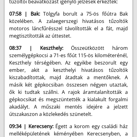
tűzoltói beavatkozást igénylő jelzések érkeztek:
07:58 | Bak:
Tölgyfa borult a 75-ös főútra Bak
közelében. A zalaegerszegi hivatásos tűzoltók
motoros láncfűrésszel távolították el a fát, majd
megtisztították az úttestet.
08:37 | Keszthely:
Összeütközött három
személygépkocsi a 71-es főút 115-ös kilométerénél,
Keszthely térségében. Az egyikbe beszorult egy
ember, akit a keszthelyi hivatásos tűzoltók
kiszabadítottak, majd átadtak a mentőknek. A
másik két gépkocsiban összesen négyen utaztak,
ők ki tudtak szállni. A rajok áramtalanították a
gépkocsikat és megszüntették a kialakult forgalmi
akadályt. A műszaki mentés idejére a jelzett
útszakaszon a közlekedés szünetelt.
09:34 | Kerecseny:
Égett a korom egy családi ház
melléképületének kéményében Kerecsenyben, a