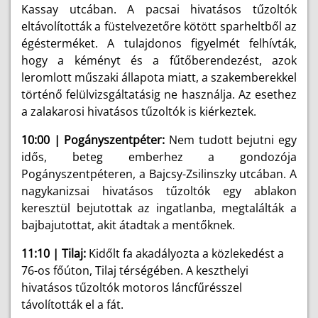
Kassay utcában. A pacsai hivatásos tűzoltók
eltávolították a füstelvezetőre kötött sparheltből az
égésterméket. A tulajdonos figyelmét felhívták,
hogy a kéményt és a fűtőberendezést, azok
leromlott műszaki állapota miatt, a szakemberekkel
történő felülvizsgáltatásig ne használja. Az esethez
a zalakarosi hivatásos tűzoltók is kiérkeztek.
10:00 | Pogányszentpéter:
Nem tudott bejutni egy
idős, beteg emberhez a gondozója
Pogányszentpéteren, a Bajcsy-Zsilinszky utcában. A
nagykanizsai hivatásos tűzoltók egy ablakon
keresztül bejutottak az ingatlanba, megtalálták a
bajbajutottat, akit átadtak a mentőknek.
11:10 | Tilaj:
Kidőlt fa akadályozta a közlekedést a
76-os főúton, Tilaj térségében. A keszthelyi
hivatásos tűzoltók motoros láncfűrésszel
távolították el a fát.