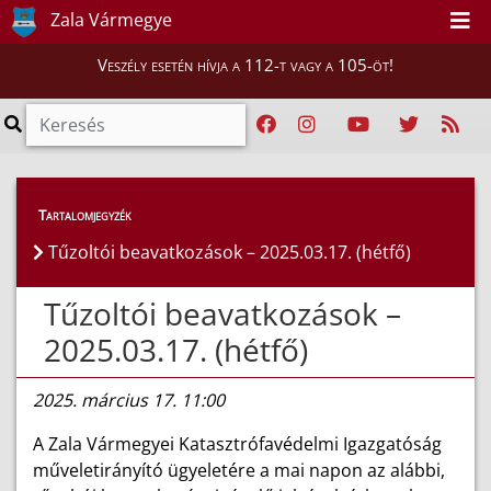
Zala Vármegye
Veszély esetén hívja a 112-t vagy a 105-öt!
Híreink
>
Hírek
Tartalomjegyzék
Tűzoltói beavatkozások – 2025.03.17. (hétfő)
Tűzoltói beavatkozások –
2025.03.17. (hétfő)
2025. március 17. 11:00
A Zala Vármegyei Katasztrófavédelmi Igazgatóság
műveletirányító ügyeletére a mai napon az alábbi,