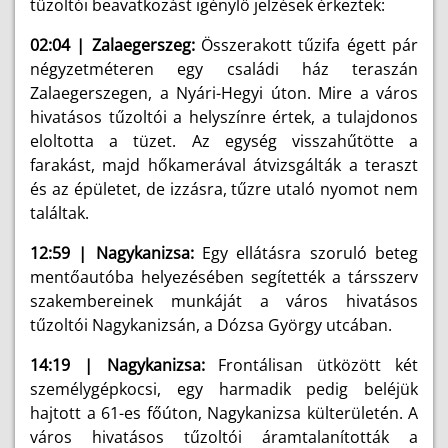
tűzoltói beavatkozást igénylő jelzések érkeztek:
02:04 | Zalaegerszeg:
Összerakott tűzifa égett pár
négyzetméteren egy családi ház teraszán
Zalaegerszegen, a Nyári-Hegyi úton. Mire a város
hivatásos tűzoltói a helyszínre értek, a tulajdonos
eloltotta a tüzet. Az egység visszahűtötte a
farakást, majd hőkamerával átvizsgálták a teraszt
és az épületet, de izzásra, tűzre utaló nyomot nem
találtak.
12:59 | Nagykanizsa:
Egy ellátásra szoruló beteg
mentőautóba helyezésében segítették a társszerv
szakembereinek munkáját a város hivatásos
tűzoltói Nagykanizsán, a Dózsa György utcában.
14:19 | Nagykanizsa:
Frontálisan ütközött két
személygépkocsi, egy harmadik pedig beléjük
hajtott a 61-es főúton, Nagykanizsa külterületén. A
város hivatásos tűzoltói áramtalanították a