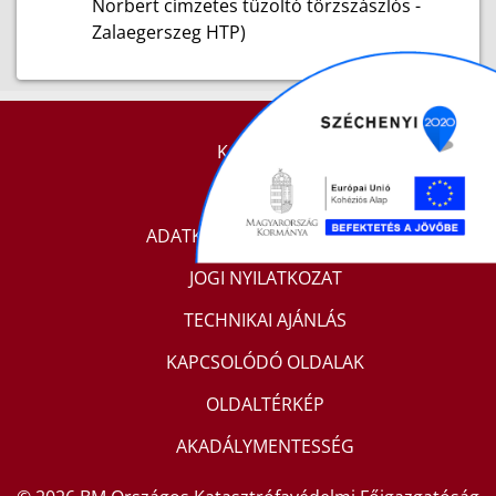
Norbert címzetes tűzoltó törzszászlós -
Zalaegerszeg HTP)
KAPCSOLAT
IMPRESSZUM
ADATKEZELÉSI TÁJÉKOZTATÓ
JOGI NYILATKOZAT
TECHNIKAI AJÁNLÁS
KAPCSOLÓDÓ OLDALAK
OLDALTÉRKÉP
AKADÁLYMENTESSÉG