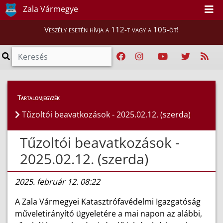
Zala Vármegye
Veszély esetén hívja a 112-t vagy a 105-öt!
Híreink
>
Hírek
Tartalomjegyzék
Tűzoltói beavatkozások - 2025.02.12. (szerda)
Tűzoltói beavatkozások -
2025.02.12. (szerda)
2025. február 12. 08:22
A Zala Vármegyei Katasztrófavédelmi Igazgatóság
műveletirányító ügyeletére a mai napon az alábbi,