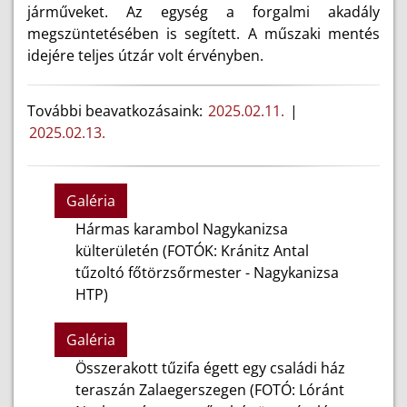
járműveket. Az egység a forgalmi akadály
megszüntetésében is segített. A műszaki mentés
idejére teljes útzár volt érvényben.
További beavatkozásaink:
2025.02.11.
|
2025.02.13.
Galéria
Hármas karambol Nagykanizsa
külterületén (FOTÓK: Kránitz Antal
tűzoltó főtörzsőrmester - Nagykanizsa
HTP)
Galéria
Összerakott tűzifa égett egy családi ház
teraszán Zalaegerszegen (FOTÓ: Lóránt