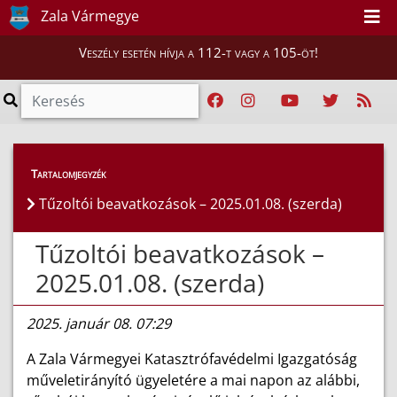
Zala Vármegye
Veszély esetén hívja a 112-t vagy a 105-öt!
Híreink
>
Hírek
Tartalomjegyzék
Tűzoltói beavatkozások – 2025.01.08. (szerda)
Tűzoltói beavatkozások –
2025.01.08. (szerda)
2025. január 08. 07:29
A Zala Vármegyei Katasztrófavédelmi Igazgatóság
műveletirányító ügyeletére a mai napon az alábbi,