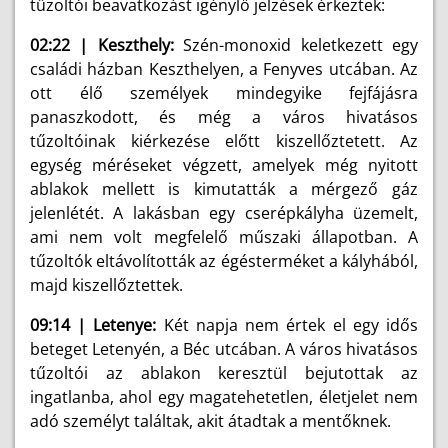
tűzoltói beavatkozást igénylő jelzések érkeztek:
02:22 | Keszthely:
Szén-monoxid keletkezett egy
családi házban Keszthelyen, a Fenyves utcában. Az
ott élő személyek mindegyike fejfájásra
panaszkodott, és még a város hivatásos
tűzoltóinak kiérkezése előtt kiszellőztetett. Az
egység méréseket végzett, amelyek még nyitott
ablakok mellett is kimutatták a mérgező gáz
jelenlétét. A lakásban egy cserépkályha üzemelt,
ami nem volt megfelelő műszaki állapotban. A
tűzoltók eltávolították az égésterméket a kályhából,
majd kiszellőztettek.
09:14 | Letenye:
Két napja nem értek el egy idős
beteget Letenyén, a Béc utcában. A város hivatásos
tűzoltói az ablakon keresztül bejutottak az
ingatlanba, ahol egy magatehetetlen, életjelet nem
adó személyt találtak, akit átadtak a mentőknek.