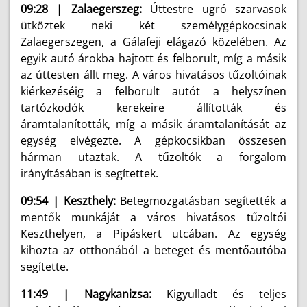
09:28 | Zalaegerszeg:
Úttestre ugró szarvasok
ütköztek neki két személygépkocsinak
Zalaegerszegen, a Gálafeji elágazó közelében. Az
egyik autó árokba hajtott és felborult, míg a másik
az úttesten állt meg. A város hivatásos tűzoltóinak
kiérkezéséig a felborult autót a helyszínen
tartózkodók kerekeire állították és
áramtalanították, míg a másik áramtalanítását az
egység elvégezte. A gépkocsikban összesen
hárman utaztak. A tűzoltók a forgalom
irányításában is segítettek.
09:54 | Keszthely:
Betegmozgatásban segítették a
mentők munkáját a város hivatásos tűzoltói
Keszthelyen, a Pipáskert utcában. Az egység
kihozta az otthonából a beteget és mentőautóba
segítette.
11:49 | Nagykanizsa:
Kigyulladt és teljes