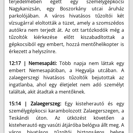
terjedelmében égett egy személygépkocsi
Nagykanizsán, egy Boszorkány utcai áruház
parkolójában. A város hivatásos tűzoltói két
vízsugárral eloltották a tüzet, amely a szomszédos
autókra nem terjedt át. Az ott tartózkodók még a
tűzoltók kiérkezése előtt kiszabadítottak a
gépkocsiból egy embert, hozzá mentőhelikopter is
érkezett a helyszínre.
12:17 | Nemesapáti:
Több napja nem láttak egy
embert Nemesapátiban, a Hegyalja utcában. A
zalaegerszegi hivatásos tűzoltók bejutottak az
ingatlanba, ahol egy életjelet nem adó személyt
találtak, akit átadtak a mentőknek.
15:14 | Zalaegerszeg:
Egy kisteherautó és egy
személygépkocsi karambolozott Zalaegerszegen, a
Teskándi úton. Az ütközést követően a
kisteherautó egy vasúti átjáróba belógva állt meg. A
város hivatásos tűzoltói biztonságos helyre