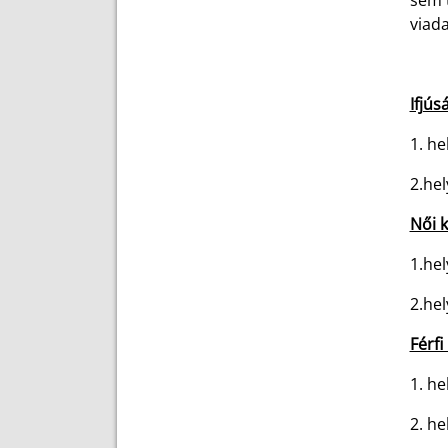
sem t
viad
Ifjús
1. h
2.he
Női 
1.he
2.he
Férfi
1. h
2. h