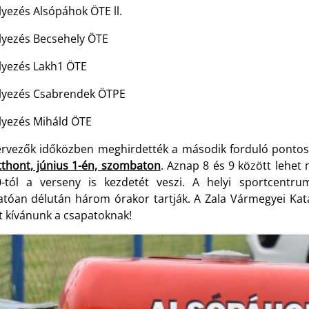
lyezés Alsópáhok ÖTE ll.
elyezés Becsehely ÖTE
elyezés Lakh1 ÖTE
elyezés Csabrendek ÖTPE
elyezés Miháld ÖTE
ervezők időközben meghirdették a második forduló pontos
tthont, június 1-én, szombaton
. Aznap 8 és 9 között lehet 
0-tól a verseny is kezdetét veszi. A helyi sportcentru
atóan délután három órakor tartják. A Zala Vármegyei Kat
rt kívánunk a csapatoknak!