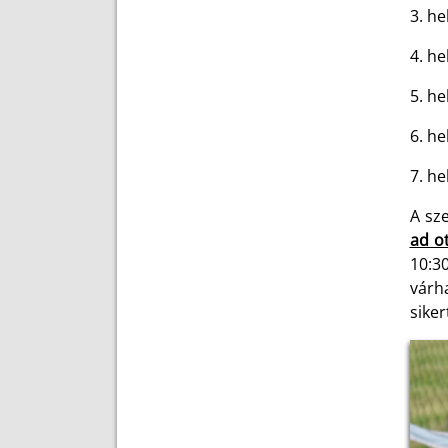
3. he
4. h
5. h
6. h
7. h
A sz
ad o
10:3
várh
sike