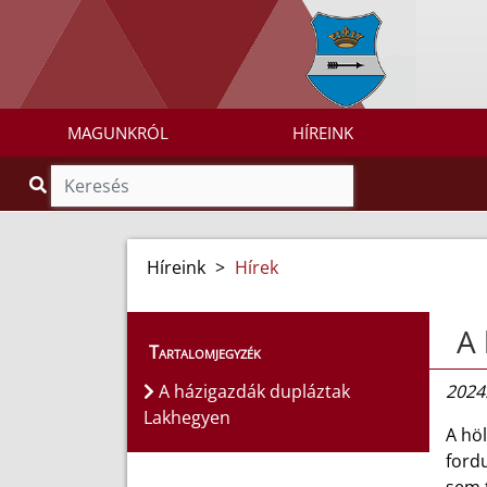
MAGUNKRÓL
HÍREINK
Híreink
>
Hírek
A 
Tartalomjegyzék
A házigazdák dupláztak
2024.
Lakhegyen
A höl
fordu