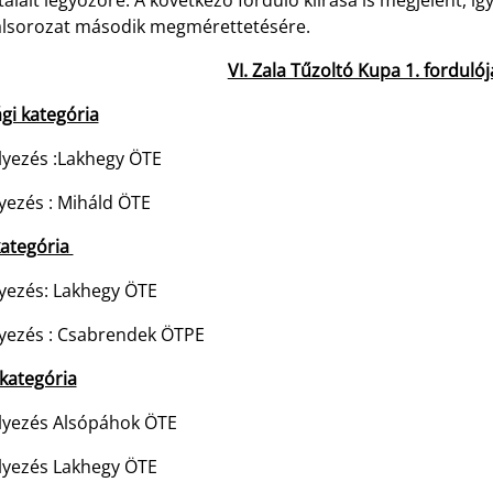
alált legyőzőre. A következő forduló kiírása is megjelent, íg
alsorozat második megmérettetésére.
VI. Zala Tűzoltó Kupa 1. forduló
ági kategória
elyezés :Lakhegy ÖTE
lyezés : Miháld ÖTE
kategória
lyezés: Lakhegy ÖTE
lyezés : Csabrendek ÖTPE
 kategória
elyezés Alsópáhok ÖTE
elyezés Lakhegy ÖTE