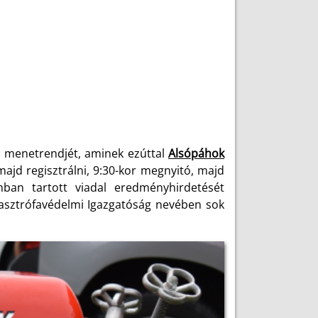
 menetrendjét, aminek ezúttal
Alsópáhok
majd regisztrálni, 9:30-kor megnyitó, majd
mban tartott viadal eredményhirdetését
asztrófavédelmi Igazgatóság nevében sok