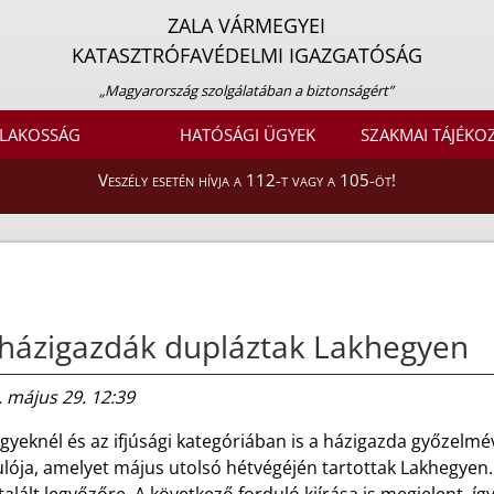
ZALA VÁRMEGYEI
KATASZTRÓFAVÉDELMI IGAZGATÓSÁG
„Magyarország szolgálatában a biztonságért”
LAKOSSÁG
HATÓSÁGI ÜGYEK
SZAKMAI TÁJÉKO
Veszély esetén hívja a 112-t vagy a 105-öt!
házigazdák dupláztak Lakhegyen
 május 29. 12:39
gyeknél és az ifjúsági kategóriában is a házigazda győzelmév
lója, amelyet május utolsó hétvégéjén tartottak Lakhegyen.