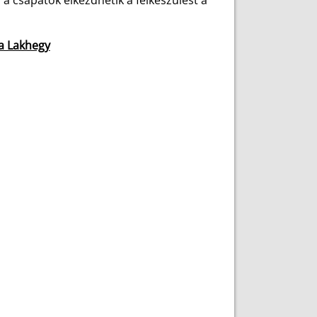
y a csapatok elkezdhetik a felkészülést a
ja Lakhegy