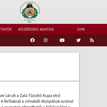
ZTATÓK
KÖZÉRDEKŰ ADATOK
GYIK
el zárult a Zala Tűzoltó Kupa első
 A férfiaknál a címvédő Alsópáhok ezúttal