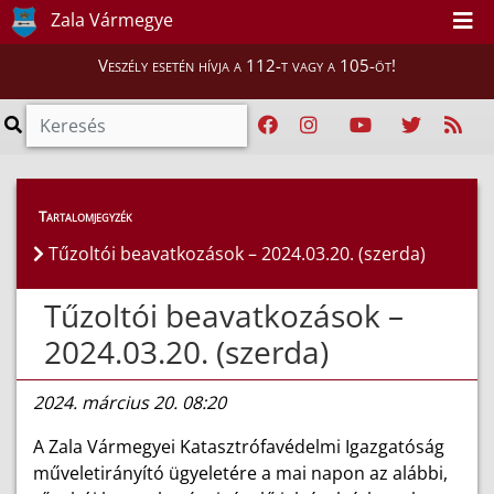
Zala Vármegye
Veszély esetén hívja a 112-t vagy a 105-öt!
Híreink
>
Hírek
Tartalomjegyzék
Tűzoltói beavatkozások – 2024.03.20. (szerda)
Tűzoltói beavatkozások –
2024.03.20. (szerda)
2024. március 20. 08:20
A Zala Vármegyei Katasztrófavédelmi Igazgatóság
műveletirányító ügyeletére a mai napon az alábbi,