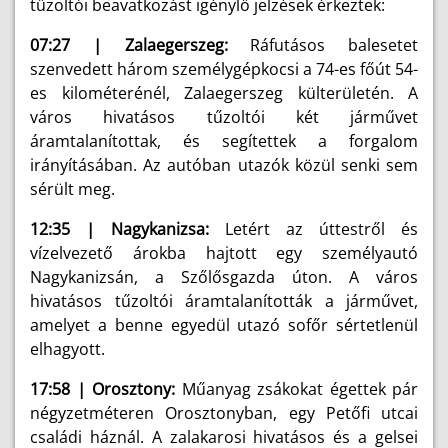
tűzoltói beavatkozást igénylő jelzések érkeztek:
07:27 | Zalaegerszeg:
Ráfutásos balesetet
szenvedett három személygépkocsi a 74-es főút 54-
es kilométerénél, Zalaegerszeg külterületén. A
város hivatásos tűzoltói két járművet
áramtalanítottak, és segítettek a forgalom
irányításában. Az autóban utazók közül senki sem
sérült meg.
12:35 | Nagykanizsa:
Letért az úttestről és
vízelvezető árokba hajtott egy személyautó
Nagykanizsán, a Szőlősgazda úton. A város
hivatásos tűzoltói áramtalanították a járművet,
amelyet a benne egyedül utazó sofőr sértetlenül
elhagyott.
17:58 | Orosztony:
Műanyag zsákokat égettek pár
négyzetméteren Orosztonyban, egy Petőfi utcai
családi háznál. A zalakarosi hivatásos és a gelsei