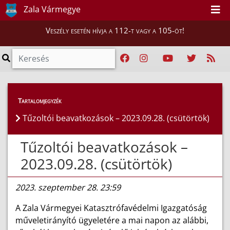
Zala Vármegye
Veszély esetén hívja a 112-t vagy a 105-öt!
Híreink
>
Hírek
Tartalomjegyzék
Tűzoltói beavatkozások – 2023.09.28. (csütörtök)
Tűzoltói beavatkozások –
2023.09.28. (csütörtök)
2023. szeptember 28. 23:59
A Zala Vármegyei Katasztrófavédelmi Igazgatóság
műveletirányító ügyeletére a mai napon az alábbi,