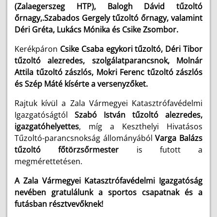
(Zalaegerszeg HTP), Balogh Dávid tűzoltó
őrnagy,.Szabados Gergely tűzoltó őrnagy, valamint
Déri Gréta, Lukács Mónika és Csike Zsombor.
Kerékpáron
Csike Csaba egykori tűzoltó, Déri Tibor
tűzoltó alezredes, szolgálatparancsnok, Molnár
Attila tűzoltó zászlós, Mokri Ferenc tűzoltó zászlós
és Szép Máté kísérte a versenyzőket.
Rajtuk kívül a Zala Vármegyei Katasztrófavédelmi
Igazgatóságtól
Szabó István tűzoltó alezredes,
igazgatóhelyettes
, míg a Keszthelyi Hivatásos
Tűzoltó-parancsnokság állományából
Varga Balázs
tűzoltó főtörzsőrmester
is futott a
megmérettetésen.
A Zala Vármegyei Katasztrófavédelmi Igazgatóság
nevében gratulálunk a sportos csapatnak és a
futásban résztvevőknek!