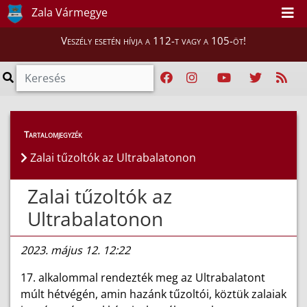
Zala Vármegye
Veszély esetén hívja a 112-t vagy a 105-öt!
Híreink
>
Hírek
Tartalomjegyzék
Zalai tűzoltók az Ultrabalatonon
Zalai tűzoltók az
Ultrabalatonon
2023. május 12. 12:22
17. alkalommal rendezték meg az Ultrabalatont
múlt hétvégén, amin hazánk tűzoltói, köztük zalaiak