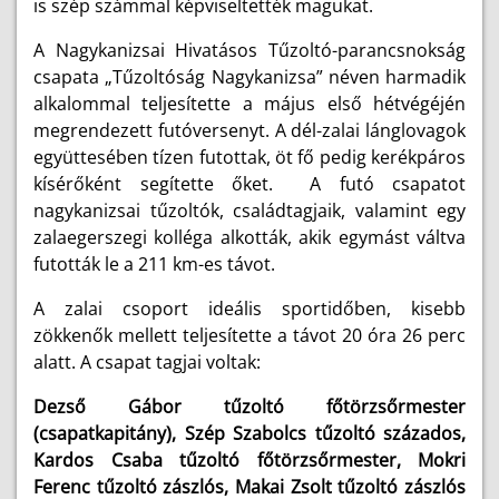
is szép számmal képviseltették magukat.
A Nagykanizsai Hivatásos Tűzoltó-parancsnokság
csapata „Tűzoltóság Nagykanizsa” néven harmadik
alkalommal teljesítette a május első hétvégéjén
megrendezett futóversenyt. A dél-zalai lánglovagok
együttesében tízen futottak, öt fő pedig kerékpáros
kísérőként segítette őket. A futó csapatot
nagykanizsai tűzoltók, családtagjaik, valamint egy
zalaegerszegi kolléga alkották, akik egymást váltva
futották le a 211 km-es távot.
A zalai csoport ideális sportidőben, kisebb
zökkenők mellett teljesítette a távot 20 óra 26 perc
alatt. A csapat tagjai voltak:
Dezső Gábor tűzoltó főtörzsőrmester
(csapatkapitány), Szép Szabolcs tűzoltó százados,
Kardos Csaba tűzoltó főtörzsőrmester, Mokri
Ferenc tűzoltó zászlós, Makai Zsolt tűzoltó zászlós