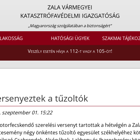
ZALA VÁRMEGYEI
KATASZTRÓFAVÉDELMI IGAZGATÓSÁG
„Magyarország szolgálatában a biztonságért”
LAKOSSÁG
HATÓSÁGI ÜGYEK
SZAKMAI TÁJÉKO
Veszély esetén hívja a 112-t vagy a 105-öt!
rsenyeztek a tűzoltók
. szeptember 01. 15:22
otorfecskendő szerelési versenyt tartottak a hétvégén a Zal
esemény négy önkéntes tűzoltó egyesület székhelyéhez kötőd