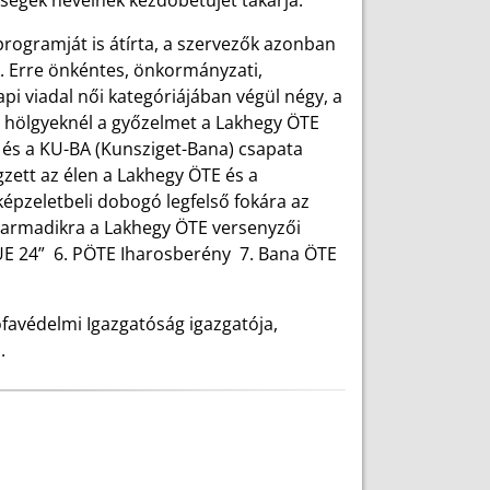
égek neveinek kezdőbetűjét takarja.
programját is átírta, a szervezők azonban
 Erre önkéntes, önkormányzati,
pi viadal női kategóriájában végül négy, a
 A hölgyeknél a győzelmet a Lakhegy ÖTE
és a KU-BA (Kunsziget-Bana) csapata
zett az élen a Lakhegy ÖTE és a
épzeletbeli dobogó legfelső fokára az
harmadikra a Lakhegy ÖTE versenyzői
CUE 24” 6. PÖTE Iharosberény 7. Bana ÖTE
ófavédelmi Igazgatóság igazgatója,
.