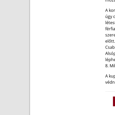
moza
A kor
úgy 
létes
férfi
szer
előtt
Csab
Alsó
léph
8. M
A ku
védn