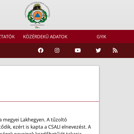
ZTATÓK
KÖZÉRDEKŰ ADATOK
GYIK
a megyei Lakhegyen. A tűzoltó
ik, ezért is kapta a CSALI elnevezést. A