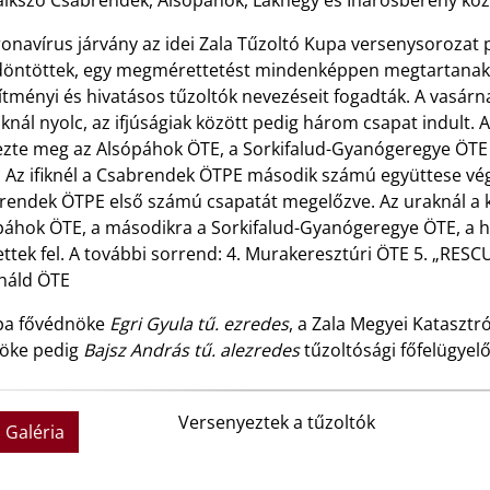
ikszó Csabrendek, Alsópáhok, Lakhegy és Iharosberény közs
onavírus járvány az idei Zala Tűzoltó Kupa versenysorozat 
döntöttek, egy megmérettetést mindenképpen megtartanak.
ítményi és hivatásos tűzoltók nevezéseit fogadták. A vasárna
aknál nyolc, az ifjúságiak között pedig három csapat indult.
ezte meg az Alsópáhok ÖTE, a Sorkifalud-Gyanógeregye ÖTE 
. Az ifiknél a Csabrendek ÖTPE második számú együttese vég
rendek ÖTPE első számú csapatát megelőzve. Az uraknál a k
páhok ÖTE, a másodikra a Sorkifalud-Gyanógeregye ÖTE, a 
ettek fel. A további sorrend: 4. Murakeresztúri ÖTE 5. „RES
iháld ÖTE
pa fővédnöke
Egri Gyula tű. ezredes
, a Zala Megyei Katasztr
öke pedig
Bajsz András tű. alezredes
tűzoltósági főfelügyelő
Versenyeztek a tűzoltók
Galéria