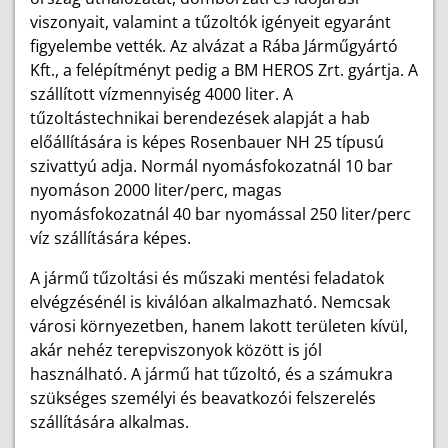
viszonyait, valamint a tűzoltók igényeit egyaránt
figyelembe vették. Az alvázat a Rába Járműgyártó
Kft., a felépítményt pedig a BM HEROS Zrt. gyártja. A
szállított vízmennyiség 4000 liter. A
tűzoltástechnikai berendezések alapját a hab
előállítására is képes Rosenbauer NH 25 típusú
szivattyú adja. Normál nyomásfokozatnál 10 bar
nyomáson 2000 liter/perc, magas
nyomásfokozatnál 40 bar nyomással 250 liter/perc
víz szállítására képes.
A jármű tűzoltási és műszaki mentési feladatok
elvégzésénél is kiválóan alkalmazható. Nemcsak
városi környezetben, hanem lakott területen kívül,
akár nehéz terepviszonyok között is jól
használható. A jármű hat tűzoltó, és a számukra
szükséges személyi és beavatkozói felszerelés
szállítására alkalmas.