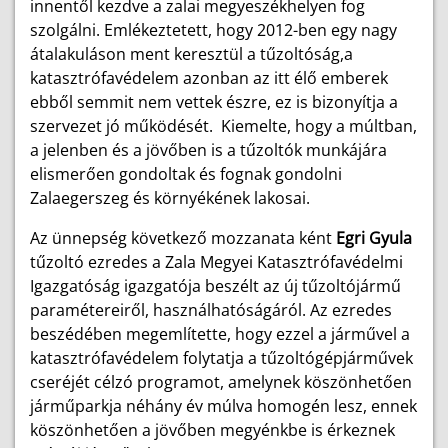
innentől kezdve a zalai megyeszékhelyen fog
szolgálni. Emlékeztetett, hogy 2012-ben egy nagy
átalakuláson ment keresztül a tűzoltóság,a
katasztrófavédelem azonban az itt élő emberek
ebből semmit nem vettek észre, ez is bizonyítja a
szervezet jó működését. Kiemelte, hogy a múltban,
a jelenben és a jövőben is a tűzoltók munkájára
elismerően gondoltak és fognak gondolni
Zalaegerszeg és környékének lakosai.
Az ünnepség következő mozzanata ként
Egri Gyula
tűzoltó ezredes a Zala Megyei Katasztrófavédelmi
Igazgatóság igazgatója beszélt az új tűzoltójármű
paramétereiről, használhatóságáról. Az ezredes
beszédében megemlítette, hogy ezzel a járművel a
katasztrófavédelem folytatja a tűzoltógépjárművek
cseréjét célzó programot, amelynek köszönhetően
járműparkja néhány év múlva homogén lesz, ennek
köszönhetően a jövőben megyénkbe is érkeznek