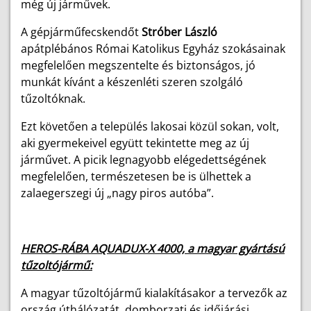
még új járművek.
A gépjárműfecskendőt
Stróber László
apátplébános Római Katolikus Egyház szokásainak
megfelelően megszentelte és biztonságos, jó
munkát kívánt a készenléti szeren szolgáló
tűzoltóknak.
Ezt követően a település lakosai közül sokan, volt,
aki gyermekeivel együtt tekintette meg az új
járművet. A picik legnagyobb elégedettségének
megfelelően, természetesen be is ülhettek a
zalaegerszegi új „nagy piros autóba”.
HEROS-RÁBA AQUADUX-X 4000, a magyar gyártású
tűzoltójármű:
A magyar tűzoltójármű kialakításakor a tervezők az
ország úthálózatát, domborzati és időjárási