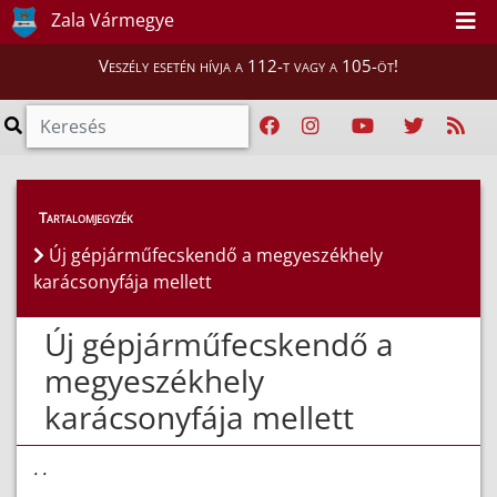
Zala Vármegye
Veszély esetén hívja a 112-t vagy a 105-öt!
Híreink
>
Hírek
Tartalomjegyzék
Új gépjárműfecskendő a megyeszékhely
karácsonyfája mellett
Új gépjárműfecskendő a
megyeszékhely
karácsonyfája mellett
. .