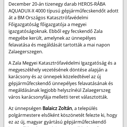
December 20-án tizenegy darab HEROS-RÁBA
AQUADUX-X 4000 típusú gépjárműfecskendőt adott
át a BM Országos Katasztrófavédelmi
Főigazgatóság főigazgatója a megyei
igazgatóságoknak. Ebből egy fecskendő Zala
megyébe került, amelynek az ünnepélyes
felavatása és megáldását tartották a mai napon
Zalaegerszegen.
A Zala Megyei Katasztrófavédelmi Igazgatóság és a
megyeszékhely vezetésének döntése alapján a
karácsony és az ünnepek közeledtével az új
gépjárműfecskendő ünnepélyes felavatásának és
megáldásának legjobb helyszínéül Zalaegerszeg
város karácsonyfája melletti teret választották.
Az ünnepségen
Balaicz Zoltán
, a település
polgármestere elsőként köszönetét felezte ki, hogy
ez az új, magyar gyártású gépjárműfecskendő