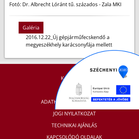
Fotó: Dr. Albrecht Lóránt tű. százados - Zala MKI
Galéria
2016.12.22_Új gépjárműfecskendő a
megyeszékhely karácsonyfája mellett
KAPCSOLAT
IMPRESSZUM
ADATKEZELÉSI TÁJÉKOZTATÓ
JOGI NYILATKOZAT
TECHNIKAI AJÁNLÁS
KAPCSOLÓDÓ OLDALAK