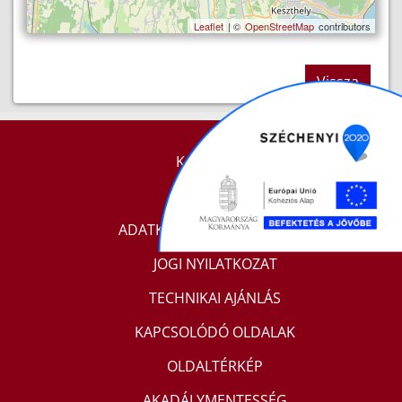
Leaflet
| ©
OpenStreetMap
contributors
Vissza
KAPCSOLAT
IMPRESSZUM
ADATKEZELÉSI TÁJÉKOZTATÓ
JOGI NYILATKOZAT
TECHNIKAI AJÁNLÁS
KAPCSOLÓDÓ OLDALAK
OLDALTÉRKÉP
AKADÁLYMENTESSÉG