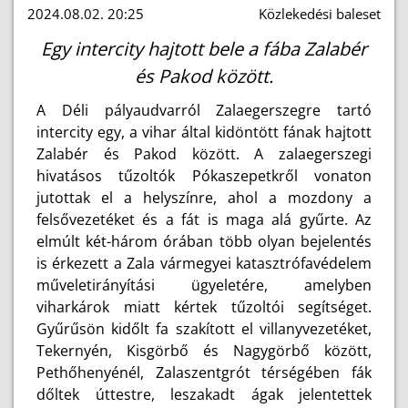
2024.08.02. 20:25
Közlekedési baleset
Egy intercity hajtott bele a fába Zalabér
és Pakod között.
A Déli pályaudvarról Zalaegerszegre tartó
intercity egy, a vihar által kidöntött fának hajtott
Zalabér és Pakod között. A zalaegerszegi
hivatásos tűzoltók Pókaszepetkről vonaton
jutottak el a helyszínre, ahol a mozdony a
felsővezetéket és a fát is maga alá gyűrte. Az
elmúlt két-három órában több olyan bejelentés
is érkezett a Zala vármegyei katasztrófavédelem
műveletirányítási ügyeletére, amelyben
viharkárok miatt kértek tűzoltói segítséget.
Gyűrűsön kidőlt fa szakított el villanyvezetéket,
Tekernyén, Kisgörbő és Nagygörbő között,
Pethőhenyénél, Zalaszentgrót térségében fák
dőltek úttestre, leszakadt ágak jelentettek